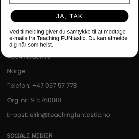
KONTAKT OS
JA, TAK
Teaching FUNtastic
Ved tilmelding giver du samtykke til at modtage
e-mails fra Teaching FUNtastic. Du kan afmelde
Postboks 47
dig når som helst.
4854 Nedenes
Norge
Telefon:
+47 957 57 778
Org. nr.: 915760198
E-post:
eirin@teachingfuntastic.no
SOCIALE MEDIER