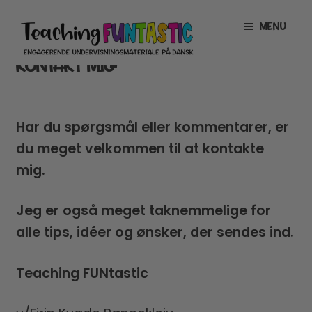
Spring
Spring
MENU
til
til
navigation
indhold
KONTAKT MIG
INFO
EXPAND
CHILD
Team Teaching FUNtastic
MENU
Har du spørgsmål eller kommentarer, er
Ofte stillede spørgsmål
du meget velkommen til at kontakte
mig.
Om Teaching FUNtastic
Jeg er også meget taknemmelige for
Kontakt mig
alle tips, idéer og ønsker, der sendes ind.
MIN KONTO
Teaching FUNtastic
GRATISMATERIALE
EXPAND
CHILD