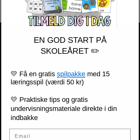
EN GOD START PÅ
NAVIGATION
SKOLEÅRET ✏️
Butik
💛 Få en gratis
spilpakke
med 15
Gratis materiale
læringsspil (værdi 50 kr)
Købs- og brugsbetingelser
💛 Praktiske tips og gratis
Personvernerklæring
undervisningsmateriale direkte i din
indbakke
Om oss
Email
Ofte stillede spørgsmål