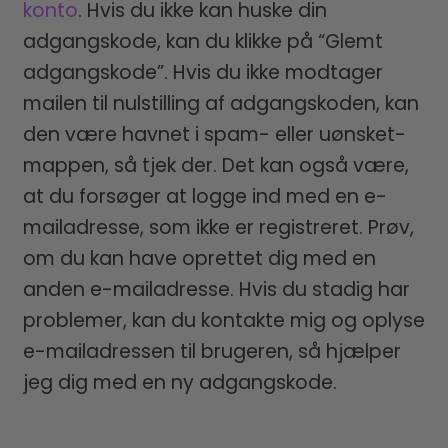
konto
. Hvis du ikke kan huske din
MENU
BUTIK
adgangskode, kan du klikke på “Glemt
LICENSER
EXPAND
adgangskode”. Hvis du ikke modtager
CHILD
mailen til nulstilling af adgangskoden, kan
MENU
FONTE
den være havnet i spam- eller uønsket-
mappen, så tjek der. Det kan også være,
at du forsøger at logge ind med en e-
mailadresse, som ikke er registreret. Prøv,
om du kan have oprettet dig med en
anden e-mailadresse. Hvis du stadig har
problemer, kan du kontakte mig og oplyse
e-mailadressen til brugeren, så hjælper
jeg dig med en ny adgangskode.