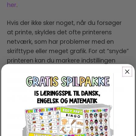
her
.
Hvis der ikke sker noget, når du forsøger
at printe, skyldes det ofte printerens
netværk, som har problemer med en
skrifttype eller meget grafik. For at “snyde”
printeren kan du markere indstillingen
“Udskriv som billede” i udskriftsdialogen i
Adobe Reader. Enten vises denne
indstilling direkte, eller også skal du klikke
på “Advanced” for at finde den.
Denne løsning retter også andre
udskriftsproblemer, som fx streger eller
manglende tekst.