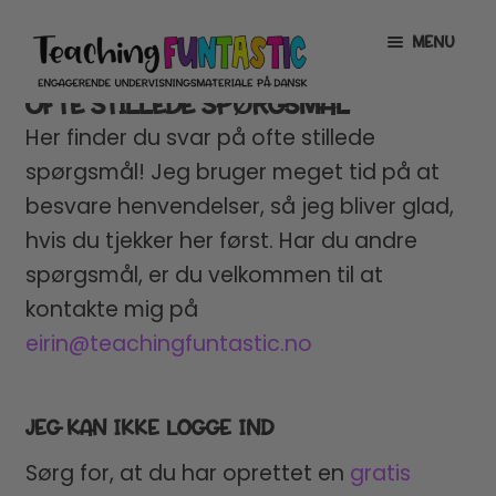
Spring
Spring
MENU
til
til
navigation
indhold
OFTE STILLEDE SPØRGSMÅL
INFO
EXPAND
Her finder du svar på ofte stillede
CHILD
spørgsmål! Jeg bruger meget tid på at
Team Teaching FUNtastic
MENU
besvare henvendelser, så jeg bliver glad,
Ofte stillede spørgsmål
hvis du tjekker her først. Har du andre
spørgsmål, er du velkommen til at
Om Teaching FUNtastic
kontakte mig på
Kontakt mig
eirin@teachingfuntastic.no
MIN KONTO
JEG KAN IKKE LOGGE IND
GRATISMATERIALE
EXPAND
Sørg for, at du har oprettet en
gratis
CHILD