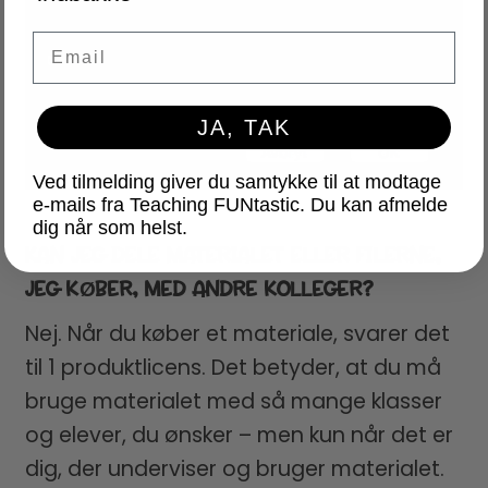
Email
JA, TAK
Ved tilmelding giver du samtykke til at modtage
e-mails fra Teaching FUNtastic. Du kan afmelde
dig når som helst.
KAN JEG DELE MATERIALET ELLER FILERNE,
JEG KØBER, MED ANDRE KOLLEGER?
Nej. Når du køber et materiale, svarer det
til 1 produktlicens. Det betyder, at du må
bruge materialet med så mange klasser
og elever, du ønsker – men kun når det er
dig, der underviser og bruger materialet.