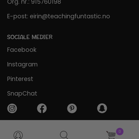
Org. nr.: 915760198
E-post:
eirin@teachingfuntastic.no
SOCIALE MEDIER
Facebook
Instagram
Pinterest
SnapChat
Products
0
search