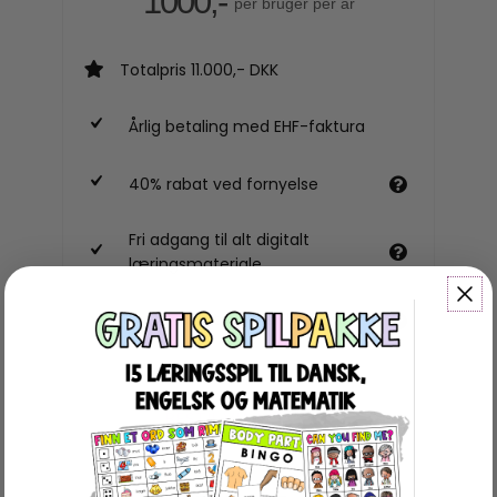
1000,-
per bruger per år
Totalpris 11.000,- DKK
Årlig betaling med EHF-faktura
40% rabat ved fornyelse
Fri adgang til alt digitalt
læringsmateriale
Fornyes automatisk hvert år
BESTIL VIA MAIL HER