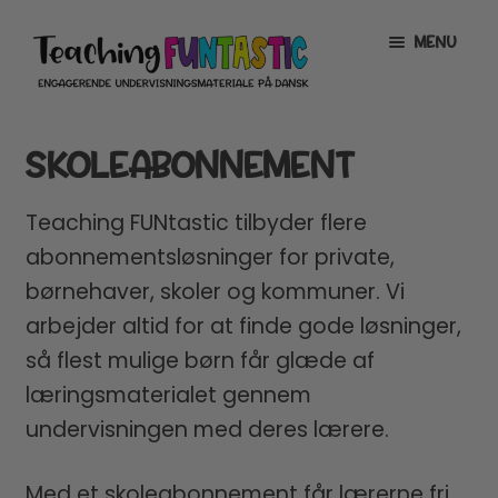
Spring
Spring
MENU
til
til
navigation
indhold
INFO
EXPAND
SKOLEABONNEMENT
CHILD
MENU
MIN KONTO
Teaching FUNtastic tilbyder flere
GRATISMATERIALE
EXPAND
abonnements­løsninger for private,
CHILD
børnehaver, skoler og kommuner. Vi
MENU
BUTIK
arbejder altid for at finde gode løsninger,
LICENSER
EXPAND
så flest mulige børn får glæde af
CHILD
læringsmaterialet gennem
Abonnementer
MENU
undervisningen med deres lærere.
Info om skoleabonnement
Med et skoleabonnement får lærerne fri