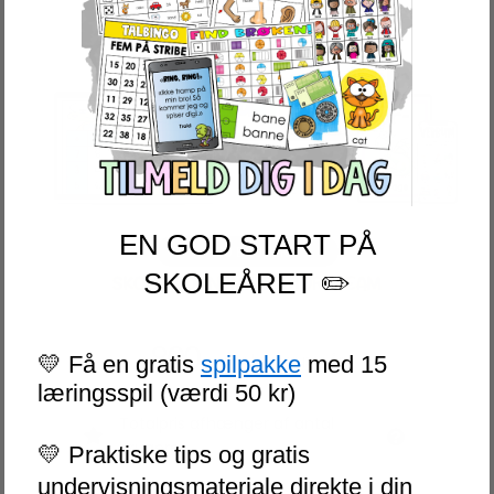
EN GOD START PÅ
11-20 BRUGERE
SKOLEÅRET ✏️
SKOLEABONNEMENT STORT TEAM
800,-
💛 Få en gratis
spilpakke
med 15
per bruger per år
læringsspil (værdi 50 kr)
Totalpris afhænger af antal
brugere
💛 Praktiske tips og gratis
undervisningsmateriale direkte i din