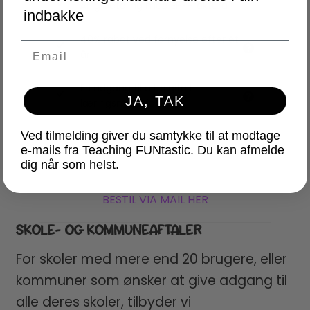
Årlig betaling med EHF-faktura
indbakke
40% rabat ved fornyelse efter ét
Email
år
Fri adgang til alt digitalt
JA, TAK
læringsmateriale
Ved tilmelding giver du samtykke til at modtage
Fornyes automatisk hvert år
e-mails fra Teaching FUNtastic. Du kan afmelde
dig når som helst.
BESTIL VIA MAIL HER
SKOLE- OG KOMMUNEAFTALER
For skoler med mere end 20 brugere, eller
kommuner som ønsker at give adgang til
alle deres skoler, tilbyder vi