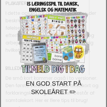
PLAKATER
I dette oplæg får du 2 sæt plakater, der
beskriver og illustrerer 16 forskellige
følelser. Disse kan hænges op
efterhånden som man introducerer og
arbejder med hver enkelt følelse. Vælg
hvilket design der passer bedst til dig.
BILLEDKORT OG SAMTALEKORT
De små kort kommer også i to versioner.
EN GOD START PÅ
Den første version har både billedkort og
SKOLEÅRET ✏️
forklaringskort, og den anden består af
samtalekort. Her er flere tips til brug!