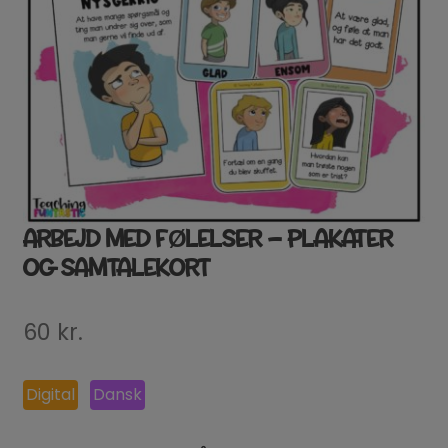
ARBEJD MED FØLELSER – PLAKATER
OG SAMTALEKORT
60
kr.
Digital
Dansk