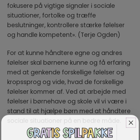
fokusere på vigtige signaler i sociale
situationer, fortolke og træffe
beslutninger, kontrollere stærke følelser
og handle kompetent». (Terje Ogden)
For at kunne håndtere egne og andres
følelser skal børnene kunne og få erfaring
med at genkende forskellige følelser og
kropssprog og vide, hvad de forskellige
følelser kommer af. Ved at arbejde med
følelser i børnehave og skole vil vi være i
stand til at hjælpe børn med at håndtere
sociale situationer på en bedre måde.