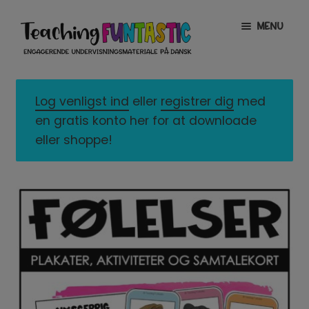
Spring
Spring
MENU
til
til
navigation
indhold
INFO
EXPAND
CHILD
Log venligst ind
eller
registrer dig
med
MENU
MIN KONTO
en gratis konto her for at downloade
eller shoppe!
GRATISMATERIALE
EXPAND
CHILD
MENU
BUTIK
LICENSER
EXPAND
CHILD
MENU
FONTE