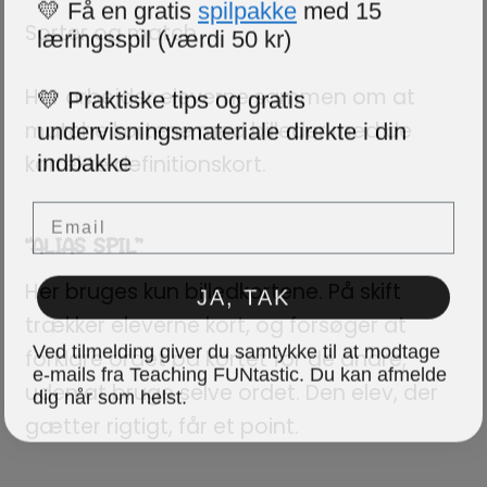
💛 Få en gratis
spilpakke
med 15
læringsspil (værdi 50 kr)
Sorter og match
💛 Praktiske tips og gratis
Her arbejder eleverne sammen om at
undervisningsmateriale direkte i din
matche kortene med billeder med de
indbakke
korrekte definitionskort.
Email
“ALIAS SPIL”
JA, TAK
Her bruges kun billedkortene. På skift
trækker eleverne kort, og forsøger at
Ved tilmelding giver du samtykke til at modtage
forklare ordet på kortet for de andre,
e-mails fra Teaching FUNtastic. Du kan afmelde
dig når som helst.
uden at bruge selve ordet. Den elev, der
gætter rigtigt, får et point.