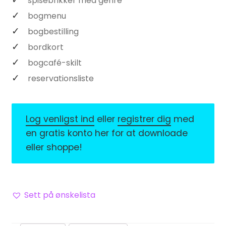
spisebrikker med genre
bogmenu
bogbestilling
bordkort
bogcafé-skilt
reservationsliste
Log venligst ind
eller
registrer dig
med
en gratis konto her for at downloade
eller shoppe!
Sett på ønskelista