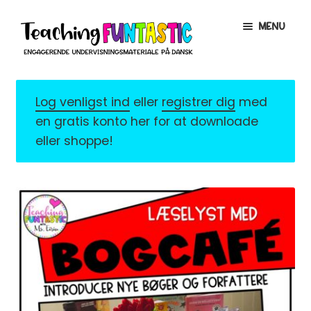
Spring
Spring
MENU
til
til
navigation
indhold
INFO
EXPAND
CHILD
Log venligst ind
eller
registrer dig
med
MENU
MIN KONTO
en gratis konto her for at downloade
eller shoppe!
GRATISMATERIALE
EXPAND
CHILD
MENU
BUTIK
LICENSER
EXPAND
CHILD
MENU
FONTE