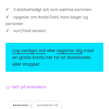
3 dobbeltsidigt ark som sættes sammen
opgaver om Roald Dahl, hans bøger og
personer
sort/hvid version
Log venligst ind
eller
registrer dig
med
en gratis konto her for at downloade
eller shoppe!
Sett på ønskelista
Beskrivelse
Anmeldelser (0)