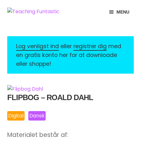
Spring
Spring
MENU
til
til
navigation
indhold
INFO
EXPAND
CHILD
MIN KONTO
MENU
Log venligst ind
eller
registrer dig
med
en gratis konto her for at downloade
GRATISMATERIALE
EXPAND
eller shoppe!
CHILD
BUTIK
MENU
LICENSER
EXPAND
FLIPBOG – ROALD DAHL
CHILD
FONTE
MENU
Digital
Dansk
Materialet består af: