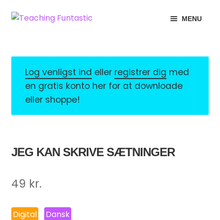
Spring
Spring
MENU
til
til
navigation
indhold
INFO
EXPAND
CHILD
MIN KONTO
MENU
Log venligst ind
eller
registrer dig
med
en gratis konto her for at downloade
GRATISMATERIALE
EXPAND
eller shoppe!
CHILD
BUTIK
MENU
LICENSER
EXPAND
JEG KAN SKRIVE SÆTNINGER
CHILD
FONTE
MENU
49
kr.
Digital
Dansk