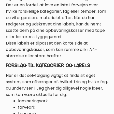
Det er en fordel, at lave en liste i forvejen over
hvilke forskellige kategorier, fag eller temaer, som
du vil organisere materialet efter. Når du har
redigeret og udskrevet dine labels, kan du nemt
sætte dem på dine opbevaringskasser med tape
eller lærerens tyggegummi.
Disse labels er tilpasset den korte side at
opbevaringskasser, som kan rumme ark i A4-
størrelse eller store hæfter.
FORSLAG TIL KATEGORIER OG LABELS
Her er det selvfølgelig vigtigt at finde sit eget
system, som afhænger af, hvilket trin og hvilke fag,
du underviser i. Jeg giver dig alligevel nogle ideer,
EN GOD START PÅ
som kan være aktuelle for dig:
SKOLEÅRET ✏️
lamineringsark
farveark
tegneark