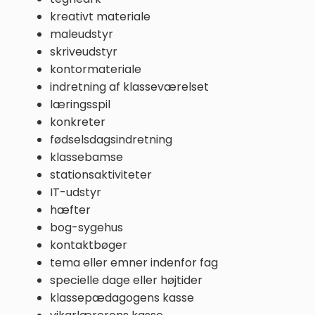
💛 Få en gratis
spilpakke
med 15
kreativt materiale
læringsspil (værdi 50 kr)
maleudstyr
skriveudstyr
kontormateriale
💛 Praktiske tips og gratis
indretning af klasseværelset
undervisningsmateriale direkte i din
læringsspil
indbakke
konkreter
fødselsdagsindretning
Email
klassebamse
stationsaktiviteter
IT-udstyr
JA, TAK
hæfter
bog-sygehus
Ved tilmelding giver du samtykke til at modtage
kontaktbøger
e-mails fra Teaching FUNtastic. Du kan afmelde
tema eller emner indenfor fag
dig når som helst.
specielle dage eller højtider
klassepædagogens kasse