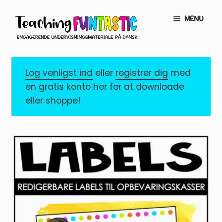
Spring
Spring
MENU
til
til
navigation
indhold
INFO
EXPAND
CHILD
Log venligst ind
eller
registrer dig
med
MENU
MIN KONTO
en gratis konto her for at downloade
eller shoppe!
GRATISMATERIALE
EXPAND
CHILD
MENU
BUTIK
LICENSER
EXPAND
CHILD
MENU
FONTE