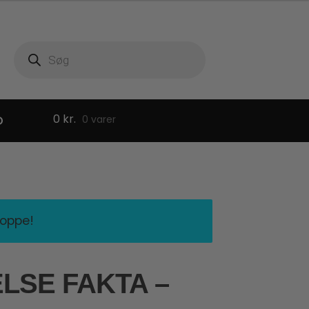
Products
search
0
kr.
D
0 varer
hoppe!
LSE FAKTA –