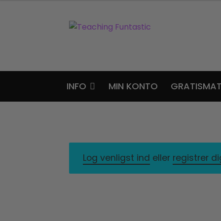
Spring
Spring
til
til
navigation
indhold
INFO
MIN KONTO
GRATISMAT
Log venligst ind
eller
registrer d