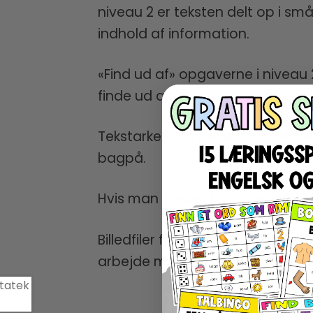
niveau 2 er teksten delt op i s
indhold af information.
«Find ud af» opgaverne i niveau
finde ud af mere om fortnite, mi
Tekstarket kan foldes dobbelt fø
bagpå.
Hvis man ønsker kan man kopiere
Billedfiler følger også med sål
arbejde med tekst og opgaver d