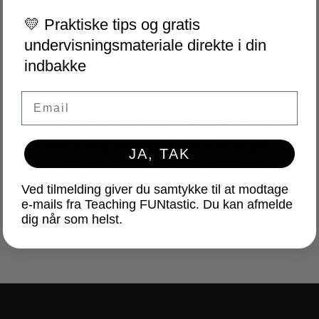
afhængig af om påstanden stemmer
💛 Praktiske tips og gratis
eller ej.
undervisningsmateriale direkte i din
indbakke
Den skriveskabelon, der følger med hvert
Email
emne, kan bruges inden
læseforståelsesopgaven, hvor eleverne
kan skrive ting ned, som de kan se på
JA, TAK
billeder. Det kan også bruges bagefter,
hvor eleverne kan skrive deres egne
Ved tilmelding giver du samtykke til at modtage
e-mails fra Teaching FUNtastic. Du kan afmelde
sætninger, der matcher billedet.
dig når som helst.