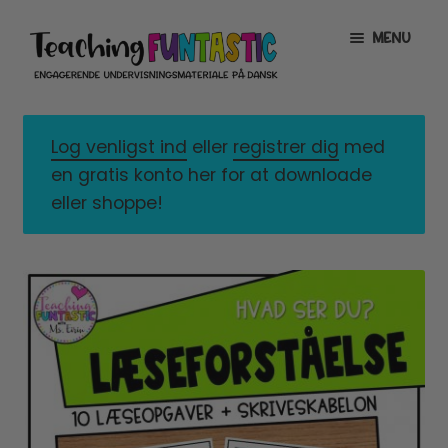
Spring
Spring
MENU
til
til
navigation
indhold
INFO
EXPAND
CHILD
Log venligst ind
eller
registrer dig
med
MENU
MIN KONTO
en gratis konto her for at downloade
eller shoppe!
GRATISMATERIALE
EXPAND
CHILD
MENU
BUTIK
LICENSER
EXPAND
CHILD
MENU
FONTE