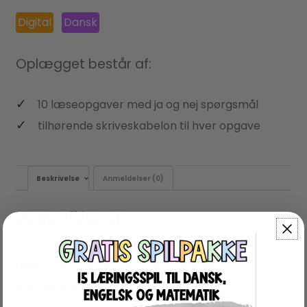
Digital
Dansk
Oplægget består af:
10 læseopgaver med ja og nej spørgsmål
tilhørende skriveskabelon til hver opgave
Beskrivelse
Anmeldelser (0)
BESKRIVELSE
HVAD ER “LÆSEFORSTÅELSE ENKLE
SÆTNINGER”?