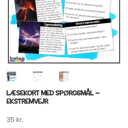
LÆSEKORT MED SPØRGSMÅL –
EKSTREMVEJR
35
kr.