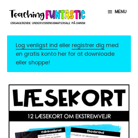
Spring
Spring
MENU
til
til
navigation
indhold
INFO
EXPAND
CHILD
Log venligst ind
eller
registrer dig
med
MENU
MIN KONTO
en gratis konto her for at downloade
eller shoppe!
GRATISMATERIALE
EXPAND
CHILD
MENU
BUTIK
LICENSER
EXPAND
CHILD
MENU
FONTE