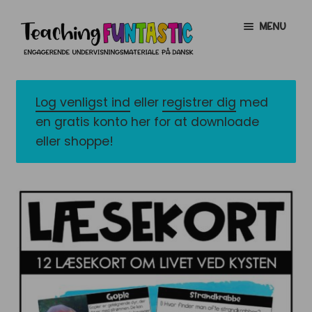
Spring
Spring
MENU
til
til
navigation
indhold
INFO
EXPAND
CHILD
Log venligst ind
eller
registrer dig
med
MENU
MIN KONTO
en gratis konto her for at downloade
eller shoppe!
GRATISMATERIALE
EXPAND
CHILD
MENU
BUTIK
LICENSER
EXPAND
CHILD
MENU
FONTE