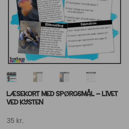
LÆSEKORT MED SPØRGSMÅL – LIVET
VED KYSTEN
35
kr.