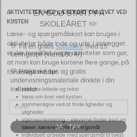
EN GOD START PÅ
SKOLEÅRET ✏️
AKTIVITETER MED LÆSEKORT OM LIVET VED
KYSTEN
Læse- og spørgsmålskort kan bruges i
💛 Få en gratis
spilpakke
med 15
læringsspil (værdi 50 kr)
aktiviteter både inde og ude. I oplægget
er der foreslået nogle aktiviteter som gør,
💛 Praktiske tips og gratis
at man kan bruge kortene flere gange, på
undervisningsmateriale direkte i din
forskellige måder:
indbakke
matche billede og tekst
Email
læse om livet ved kysten
sammenligne ved at finde ligheder og
uligheder
JA, TAK
stjerneorientering – eleverne finder kort og
læser, læreren stiller spørgsmål
Ved tilmelding giver du samtykke til at modtage
individuelt arbejde med spørgsmål til tekst
e-mails fra Teaching FUNtastic. Du kan afmelde