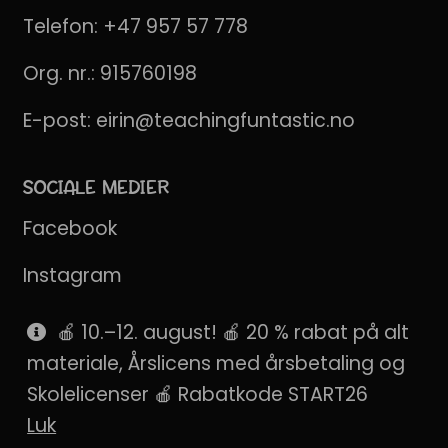
Telefon:
+47 957 57 778
Org. nr.: 915760198
E-post:
eirin@teachingfuntastic.no
SOCIALE MEDIER
Facebook
Instagram
Pinterest
🍎 10.–12. august! 🍎 20 % rabat på alt
materiale, Årslicens med årsbetaling og
SnapChat
Skolelicenser 🍎 Rabatkode START26
Luk