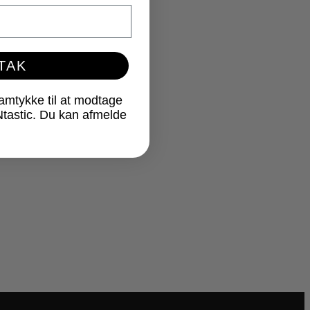
 TAK
samtykke til at modtage
Ntastic. Du kan afmelde