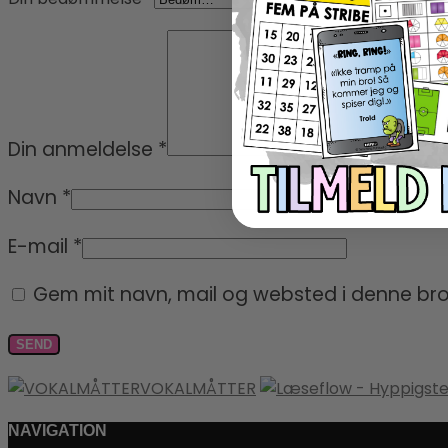
Din anmeldelse
*
Navn
*
E-mail
*
Gem mit navn, mail og websted i denne br
VOKALMÅTTER
NAVIGATION