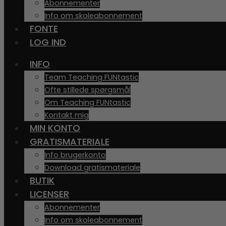
Abonnementer
Info om skoleabonnement
FONTE
LOG IND
INFO
Team Teaching FUNtastic
Ofte stillede spørgsmål
Om Teaching FUNtastic
Kontakt mig
MIN KONTO
GRATISMATERIALE
Info brugerkonto
Download gratismateriale
BUTIK
LICENSER
Abonnementer
Info om skoleabonnement