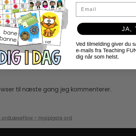
Email
JA,
Ved tilmelding giver du 
e-mails fra Teaching FU
dig når som helst.
owser til næste gang jeg kommenterer.
Læseflow – Hyppigste ord