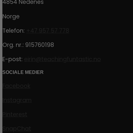
4854 Nedenes
Norge
Telefon:
+47 957 57 778
Org. nr.: 915760198
E-post:
eirin@teachingfuntastic.no
SOCIALE MEDIER
Facebook
Instagram
Pinterest
SnapChat