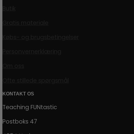
Butik
Gratis materiale
Købs- og brugsbetingelser
Personvernerklæring
Om oss
Ofte stillede spørgsmål
KONTAKT OS
Teaching FUNtastic
Postboks 47