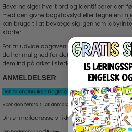
Eleverne siger hvert ord og identificerer den fø
med den givne bogstavslyd eller tegne en linj
kan bruge til at bevæge sig igennem labyrinten
starter.
For at udvide opgaven kan du give eleverne det
du har mulighed for det, kan du få eleverne ti
dem ind på arket i stedet for at tegne, da no
ANMELDELSER
Der er endnu ikke nogle anmeldelser.
Vær den første til at anmelde “LYDLABYRINT ALFABETET
Din e-mailadresse vil ikke blive publiceret.
Kræv
Din bedømmelse
*