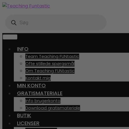
Spring
Spring
til
til
Products
navigation
indhold
search
MENU
INFO
Team Teaching FUNtastic
Ofte stillede spørgsmål
Om Teaching FUNtastic
Kontakt mig
MIN KONTO
GRATISMATERIALE
Info brugerkonto
Download gratismateriale
BUTIK
LICENSER