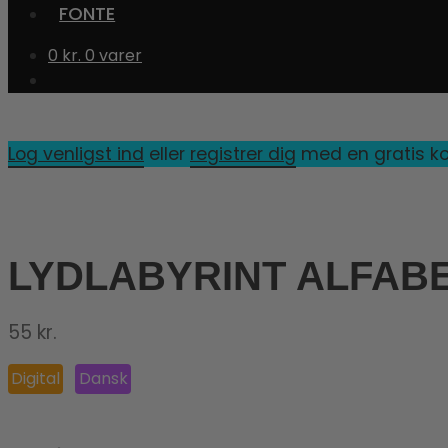
FONTE
0
kr.
0 varer
Log venligst ind
eller
registrer dig
med en gratis ko
LYDLABYRINT ALFAB
55
kr.
Digital
Dansk