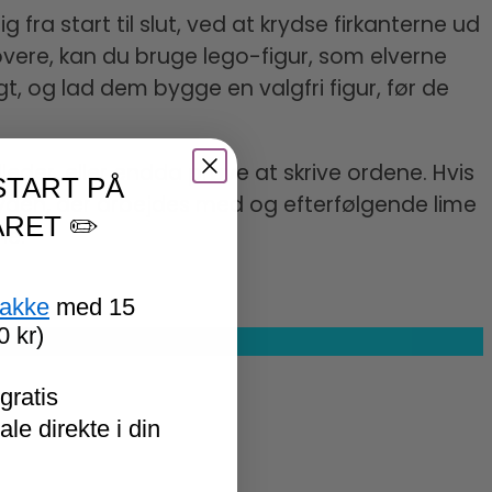
 fra start til slut, ved at krydse firkanterne ud
overe, kan du bruge lego-figur, som elverne
t, og lad dem bygge en valgfri figur, før de
eder, eller endda prøve at skrive ordene. Hvis
START PÅ
slyden, der arbejdes med og efterfølgende lime
RET ✏️
ne.
pakke
med 15
0 kr)
gratis
le direkte i din