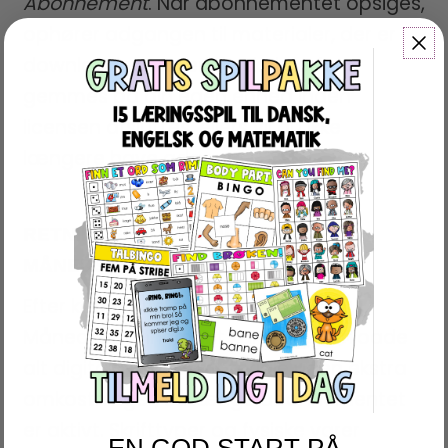
Abonnement
. Når abonnementet opsiges,
ophører adgangen til materialer, der er
downloadet. Materiale skal derfor
gemmes på din egen enhed inden
licensen afsluttes, ellers vil du ikke
længere have adgang.
RETNINGSLINJER FOR ÅRSLICENS
MÅNEDSABONNEMENT
Efter køb af Årslicens
Månedsabonnement kan du downloade
alt digitalt læringsmateriale uden ekstra
omkostninger, så længe abonnementet
er aktivt. Skrifttyper og fysiske varer