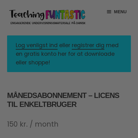
Spring
Spring
MENU
til
til
navigation
indhold
INFO
EXPAND
CHILD
Log venligst ind
eller
registrer dig
med
MIN KONTO
MENU
en gratis konto her for at downloade
eller shoppe!
GRATISMATERIALE
EXPAND
CHILD
BUTIK
MENU
MÅNEDSABONNEMENT – LICENS
LICENSER
EXPAND
TIL ENKELTBRUGER
CHILD
FONTE
MENU
150
kr.
/ month