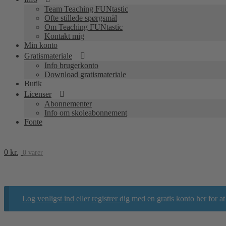
Team Teaching FUNtastic
Ofte stillede spørgsmål
Om Teaching FUNtastic
Kontakt mig
Min konto
Gratismateriale
Info brugerkonto
Download gratismateriale
Butik
Licenser
Abonnementer
Info om skoleabonnement
Fonte
0
kr.
0 varer
Log venligst ind
eller
registrer dig
med en gratis konto her for a