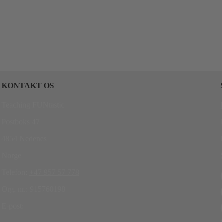
KONTAKT OS
Teaching FUNtastic
Postboks 47
4854 Nedenes
Norge
Telefon:
+47 957 57 778
Org. nr.: 915760198
E-post: