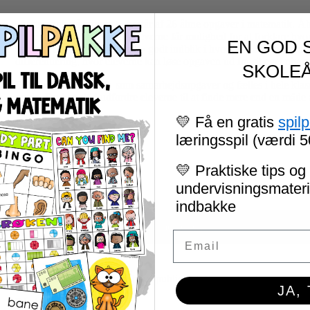
»Matematik på minuttet» består af 26 åbne opgaver i matematik. Åbne
strategier og tænkemåder. Eleverne får mulighed for at forklare hvo
EN GOD 
gennem en «matematik-snak» godt indblik i hvordan eleverne tænke
differentiering, hvor eleverne kan løse opgaven ud fra sit eget nivea
SKOLEÅ
Brug både individuelt, som samarbejdsopgaver og fælles i hele klass
nogle. Du bør altid udfordre eleverne til at finde mere end en måde
💛 Få en gratis
spil
læringsspil (værdi 5
💛 Praktiske tips og 
Anmeldelser
undervisningsmateria
indbakke
Der er endnu ikke nogle anmeldelser.
Email
Din e-mailadresse vil ikke blive publiceret.
Krævede felter er mark
JA,
Din bedømmelse
*