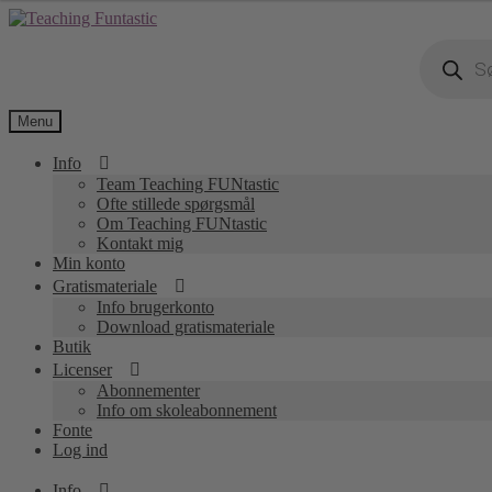
Spring
Spring
til
til
Products
navigation
indhold
search
Menu
Info
Team Teaching FUNtastic
Ofte stillede spørgsmål
Om Teaching FUNtastic
Kontakt mig
Min konto
Gratismateriale
Info brugerkonto
Download gratismateriale
Butik
Licenser
Abonnementer
Info om skoleabonnement
Fonte
Log ind
Info