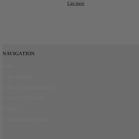
Læs mere
NAVIGATION
Butik
Gratis materiale
Købs- og brugsbetingelser
Personvernerklæring
Om oss
Ofte stillede spørgsmål