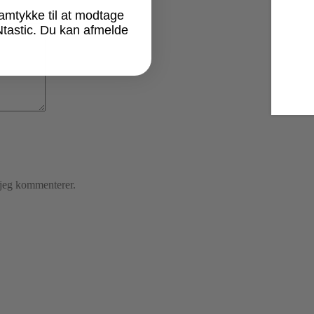
samtykke til at modtage
Ntastic. Du kan afmelde
 jeg kommenterer.