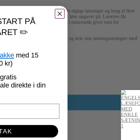
 opgaver giver mulighed for flere rigtige løsninger og brug af flere
rdan de tænker og se flere måder at løse opgaver på. Læreren får
START PÅ
r og løser opgaver. Åbne opgaver i matematik giver rum for
u.
RET ✏️
en. Lad altid eleverne fortælle om og dele sine løsningsstrategier med
 at løse opgaven på!
pakke
med 15
0 kr)
gratis
le direkte i din
eret med
*
 TAK