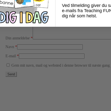
Ved tilmelding giver du 
e-mails fra Teaching FU
dig når som helst.
Din anmeldelse
*
Navn
*
E-mail
*
Gem mit navn, mail og websted i denne browser til næste gang