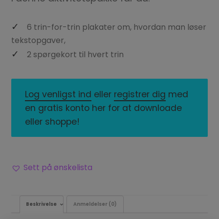
6 trin-for-trin plakater om, hvordan man løser
tekstopgaver,
2 spørgekort til hvert trin
Log venligst ind
eller
registrer dig
med
en gratis konto her for at downloade
eller shoppe!
Sett på ønskelista
Beskrivelse
Anmeldelser (0)