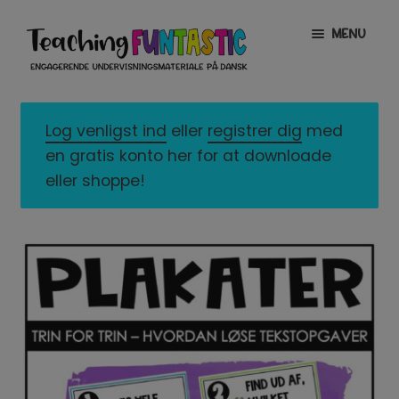
Spring
Spring
MENU
til
til
navigation
indhold
INFO
EXPAND
CHILD
Log venligst ind
eller
registrer dig
med
MENU
MIN KONTO
en gratis konto her for at downloade
eller shoppe!
GRATISMATERIALE
EXPAND
CHILD
MENU
BUTIK
LICENSER
EXPAND
CHILD
MENU
FONTE