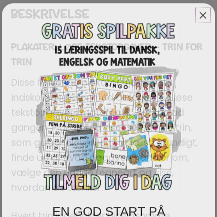
BESKRIVELSE
PLAKATER: LØSE TEKSTOPGAVER – TRIN FOR
TRIN
Disse farverige plakater hjælper
indskolingselever med at forstå og løse
tekstopgaver i matematik – ét trin ad
gangen. Plakaterne viser seks enkle trin,
som guider eleverne til at læse grundigt,
finde ud af hvad opgaven handler om,
vælge den rigtige regneart og vise,
hvordan de tænker.
EN GOD START PÅ
Hvert trin indeholder hjælpsomme