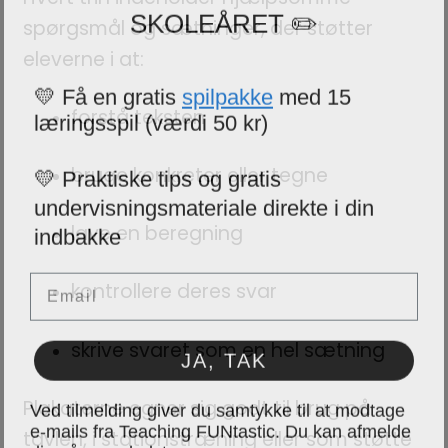
SKOLEÅRET ✏️
spørgsmål og sætninger, der støtter
eleverne i at:
💛 Få en gratis
spilpakke
med 15
læringsspil (værdi 50 kr)
forstå teksten
💛 Praktiske tips og gratis
bruge konkreter eller tegne
undervisningsmateriale direkte i din
indbakke
lave en beregning
Email
kontrollere deres svar
skrive svaret som en hel sætning
JA, TAK
Ved tilmelding giver du samtykke til at modtage
Plakaterne egner sig godt til brug på
e-mails fra Teaching FUNtastic. Du kan afmelde
tavlen, i stationstræning eller som støtte
dig når som helst.