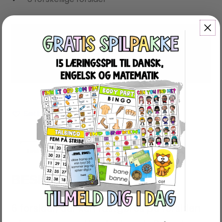
Log venligst ind
eller
registrer dig
med
en gratis konto her for at downloade
eller shoppe!
Sett på ønskelista
Beskrivelse
Anmeldelser (0)
BESKRIVELSE
6 forsider, der kan fastgøres på forsiden