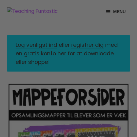
Spring
Spring
MENU
til
til
navigation
indhold
INFO
EXPAND
CHILD
MIN KONTO
MENU
Log venligst ind
eller
registrer dig
med
en gratis konto her for at downloade
GRATISMATERIALE
EXPAND
eller shoppe!
CHILD
BUTIK
MENU
LICENSER
EXPAND
CHILD
FONTE
MENU