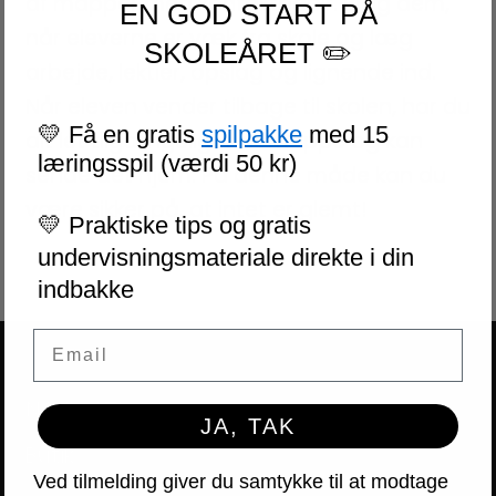
af ​​mapper med kontaktpapir. Brug dem,
EN GOD START PÅ
når eleverne er væk fra skole og læg
SKOLEÅRET ✏️
arbejde, lektier, opslag og lignende ind.
Når eleven vender tilbage til skolen, har du
💛 Få en gratis
spilpakke
med 15
alt let tilgængeligt i en mappe og kan
læringsspil (værdi 50 kr)
sende det hjem. På denne måde kan du
være sikker på, at intet er glemt!
💛 Praktiske tips og gratis
undervisningsmateriale direkte i din
indbakke
Email
NAVIGATION
JA, TAK
Butik
Ved tilmelding giver du samtykke til at modtage