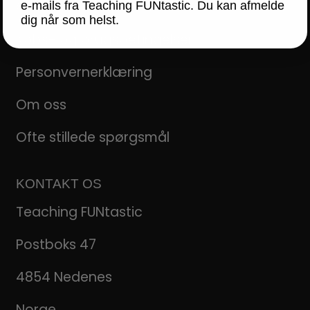
Gratis materiale
e-mails fra Teaching FUNtastic. Du kan afmelde
dig når som helst.
Købs- og brugsbetingelser
Personvernerklæring
Om oss
Ofte stillede spørgsmål
KONTAKT OS
Teaching FUNtastic
Postboks 47
4854 Nedenes
Norge