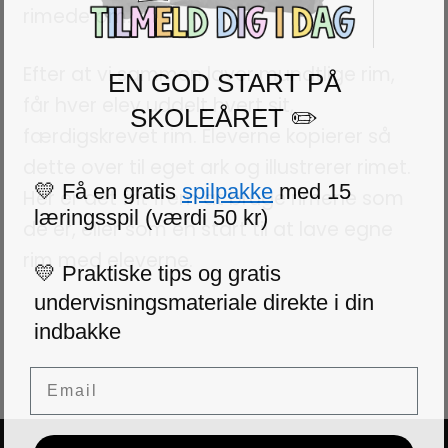
rimede om.
Efter at vi sammen laver mundtlige rim,
EN GOD START PÅ
får hver elev uddelt hvert sit,
SKOLEÅRET ✏️
færdigskrevet rim. Eleverne kopierer så
dette over til eget ark og illustrerer rimet.
💛 Få en gratis
spilpakke
med 15
Her er det frit frem at bruge rimene som
læringsspil (værdi 50 kr)
de er, eller som en start til at lave egne
rim med eleverne.
💛 Praktiske tips og gratis
undervisningsmateriale direkte i din
indbakke
Email