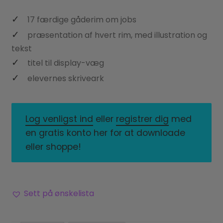
17 færdige gåderim om jobs
præsentation af hvert rim, med illustration og
tekst
titel til display-væg
elevernes skriveark
Log venligst ind
eller
registrer dig
med
en gratis konto her for at downloade
eller shoppe!
Sett på ønskelista