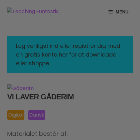
Spring
Spring
MENU
til
til
navigation
indhold
INFO
EXPAND
CHILD
MIN KONTO
MENU
Log venligst ind
eller
registrer dig
med
en gratis konto her for at downloade
GRATISMATERIALE
EXPAND
eller shoppe!
CHILD
BUTIK
MENU
LICENSER
EXPAND
VI LAVER GÅDERIM
CHILD
FONTE
MENU
Digital
Dansk
Materialet består af: