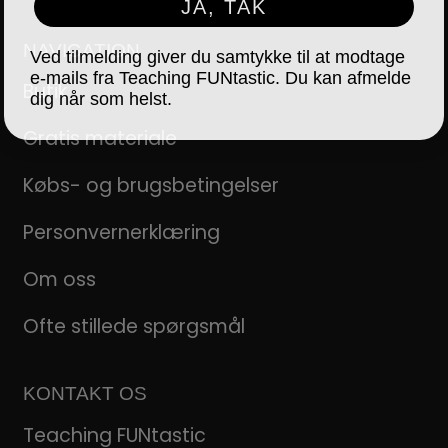
JA, TAK
NAVIGATION
Ved tilmelding giver du samtykke til at modtage
e-mails fra Teaching FUNtastic. Du kan afmelde
Butik
dig når som helst.
Gratis materiale
Købs- og brugsbetingelser
Personvernerklæring
Om oss
Ofte stillede spørgsmål
KONTAKT OS
Teaching FUNtastic