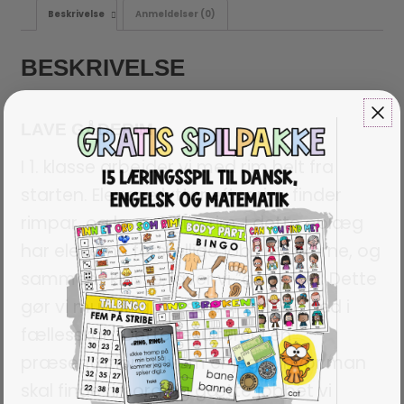
Beskrivelse
Anmeldelser (0)
BESKRIVELSE
LAVE GÅDERIM
I 1. klasse arbejder vi med rim helt fra
starten. Elevene lytter efter rim, finder
rimpar, og laver egne rim. I dette oplæg
har eleverne forskellige jobs i tankerne, og
sammen i klasse, laver vi ”gåderim”. Dette
gør vi mundtlig, og skriver rimene ned i
fællesskab. Dette resulterer i en
præsentation, ”Hvem er jeg?”, hvor man
skal finde rimord og gætte jobbet vi