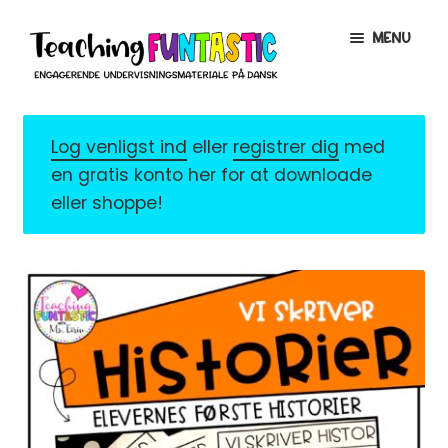
Spring
Spring
MENU
til
til
navigation
indhold
INFO
EXPAND
CHILD
Log venligst ind
eller
registrer dig
med
MENU
MIN KONTO
en gratis konto her for at downloade
eller shoppe!
GRATISMATERIALE
EXPAND
CHILD
MENU
BUTIK
LICENSER
EXPAND
CHILD
MENU
FONTE