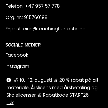
Telefon:
+47 957 57 778
Org. nr.: 915760198
E-post:
eirin@teachingfuntastic.no
SOCIALE MEDIER
Facebook
Instagram
Pinterest
🍎 10.–12. august! 🍎 20 % rabat på alt
materiale, Årslicens med årsbetaling og
SnapChat
Skolelicenser 🍎 Rabatkode START26
Luk