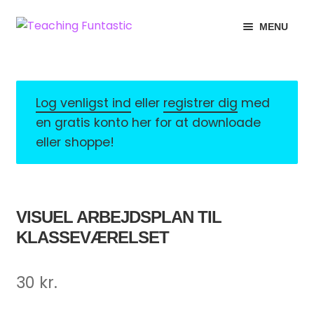
Spring
Spring
MENU
til
til
navigation
indhold
INFO
EXPAND
CHILD
MIN KONTO
MENU
Log venligst ind
eller
registrer dig
med
en gratis konto her for at downloade
GRATISMATERIALE
EXPAND
eller shoppe!
CHILD
BUTIK
MENU
LICENSER
EXPAND
VISUEL ARBEJDSPLAN TIL
CHILD
KLASSEVÆRELSET
FONTE
MENU
30
kr.