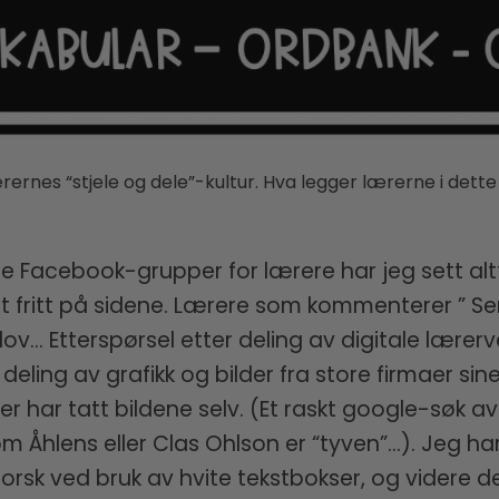
ærernes “stjele og dele”-kultur. Hva legger lærerne i det
se Facebook-grupper for lærere har jeg sett altf
lt fritt på sidene. Lærere som kommenterer ” Sen
r lov… Etterspørsel etter deling av digitale lære
 deling av grafikk og bilder fra store firmaer si
ler har tatt bildene selv. (Et raskt google-søk av
hlens eller Clas Ohlson er “tyven”…). Jeg har
l norsk ved bruk av hvite tekstbokser, og vider