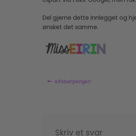
Del gjerne dette innlegget og hje
ønsket det samme.
INDLÆGSNAVIGATIO
Previous
Alfabetpenger!
post:
Skriv et svar