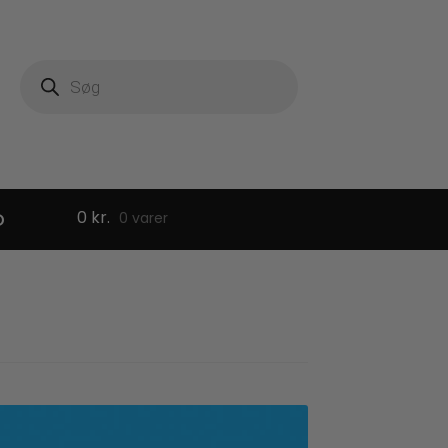
Products
search
0
kr.
D
0 varer