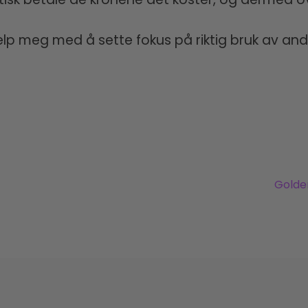
lp meg med å sette fokus på riktig bruk av andres
N
Next
Golde
post: