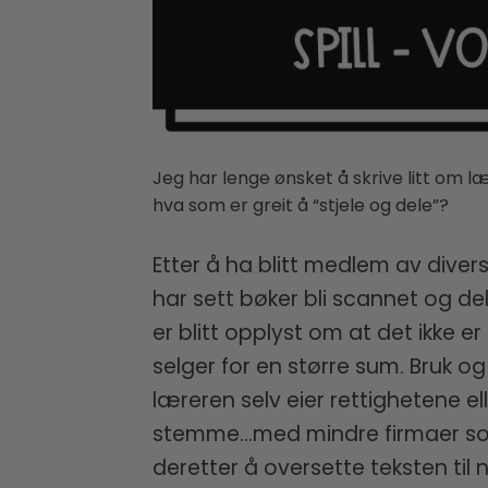
Jeg har lenge ønsket å skrive litt om l
hva som er greit å “stjele og dele”?
Etter å ha blitt medlem av diver
har sett bøker bli scannet og de
er blitt opplyst om at det ikke e
selger for en større sum. Bruk og
læreren selv eier rettighetene el
stemme…med mindre firmaer som Å
deretter å oversette teksten ti