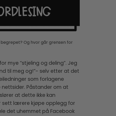
te begrepet? Og hvor går grensen for
or mye “stjeling og deling”. Jeg
d til meg og!”- selv etter at det
rveiledninger som forlagene
ne nettsider. Påstander om at
slører at dette ikke kan
 sett lærere kjøpe opplegg for
e dele det uhemmet på Facebook