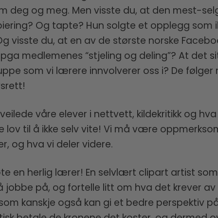
som deg og meg. Men visste du, at den mest-se
iering? Og tapte? Hun solgte et opplegg som ikke 
Og visste du, at en av de største norske Facebo
 pga medlemenes “stjeling og deling”? At det si
ppe som vi lærere innvolverer oss i? De følge
srett!
eilede våre elever i nettvett, kildekritikk og hv
ke lov til å ikke selv vite! Vi må være oppmerkso
, og hva vi deler videre.
te en herlig lærer! En selvlært clipart artist so
 jobbe på, og fortelle litt om hva det krever av
 som kanskje også kan gi et bedre perspektiv på h
aktisk betale de kronene det koster, og dermed