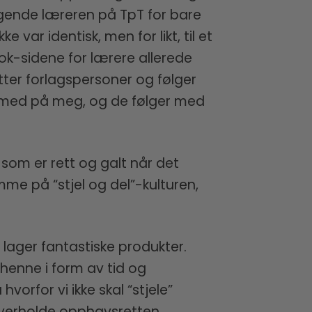
lgende læreren på TpT for bare
var identisk, men for likt, til et
ok-sidene for lærere allerede
tter forlagspersoner og følger
r med på meg, og de følger med
a som er rett og galt når det
mme på “stjel og del”-kulturen,
m lager fantastiske produkter.
 henne i form av tid og
vorfor vi ikke skal “stjele”
 overholde opphavsretten.