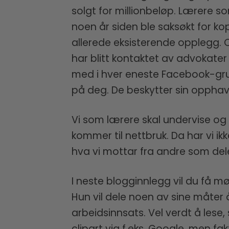
solgt for millionbeløp. Lærere 
noen år siden ble saksøkt for kop
allerede eksisterende opplegg. 
har blitt kontaktet av advokater
med i hver eneste Facebook-gru
på deg. De beskytter sin opphav
Vi som lærere skal undervise og v
kommer til nettbruk. Da har vi ik
hva vi mottar fra andre som deler
I neste blogginnlegg vil du få mø
Hun vil dele noen av sine måter å
arbeidsinnsats. Vel verdt å lese,
clipart via f.eks. Google, men f