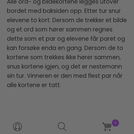
Alle ord- og bildekortene legges utover
bordet med baksiden opp. Etter tur snur
elevene to kort. Dersom de trekker et bilde
og et ord som hører sammen regnes
dette som et par og elevene får paret og
kan forsøke enda en gang. Dersom de to
kortene som trekkes ikke hører sammen,
snus kortene igjen, og det er nestemann
sin tur. Vinneren er den med flest par når
alle kortene er tatt.
Spill “Ordleteren”, 2-3 spillere
Products
0
search
Bruk ordkort med bilde på en side og ord