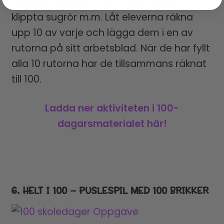
exempel knappar, tärningar, pärlor,
klippta sugrör m.m. Låt eleverna räkna
upp 10 av varje och lägga dem i en av
rutorna på sitt arbetsblad. När de har fyllt
alla 10 rutorna har de tillsammans räknat
till 100.
Ladda ner aktiviteten i 100-
dagarsmaterialet här!
6. HELT I 100 – PUSLESPIL MED 100 BRIKKER