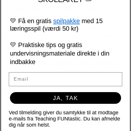
spørgsmål, som de skal besvare, f.eks.:
Hvilken farve fik du flest/færrest af, hvor
mange røde fik du, hvor mange grønne
💛 Få en gratis
spilpakke
med 15
og brune fik du tilsammen, hvilke fik du
læringsspil (værdi 50 kr)
flere end 20 af osv. Til sidst kan eleverne
💛 Praktiske tips og gratis
spise deres Non Stop!
undervisningsmateriale direkte i din
indbakke
Download opgaven i 100-dages-
materialet her!
Email
5. SORTER GENSTANDE TIL 100
JA, TAK
Ved tilmelding giver du samtykke til at modtage
e-mails fra Teaching FUNtastic. Du kan afmelde
Ställ fram 10 skålar med olika innehåll, till
dig når som helst.