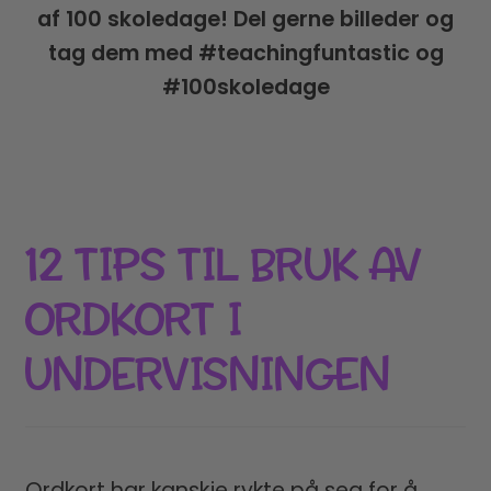
af 100 skoledage! Del gerne billeder og
tag dem med #teachingfuntastic og
#100skoledage
12 TIPS TIL BRUK AV
ORDKORT I
UNDERVISNINGEN
Ordkort har kanskje rykte på seg for å