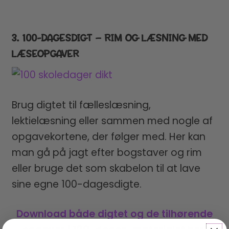
3. 100-DAGESDIGT – RIM OG LÆSNING MED
LÆSEOPGAVER
Brug digtet til fælleslæsning,
lektielæsning eller sammen med nogle af
opgavekortene, der følger med. Her kan
man gå på jagt efter bogstaver og rim
eller bruge det som skabelon til at lave
sine egne 100-dagesdigte.
Download både digtet og de tilhørende