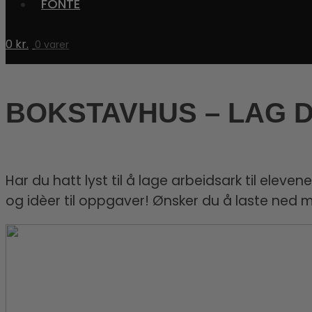
FONTE
0
kr.
0 varer
BOKSTAVHUS – LAG D
Har du hatt lyst til å lage arbeidsark til ele
og idèer til oppgaver! Ønsker du å laste ned m