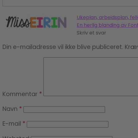
INDLÆGSNAVIGATION
Previous
Ukeplan, arbeidsplan, fel
post:
Next
En herlig blanding av Fon
post:
Skriv et svar
Din e-mailadresse vil ikke blive publiceret.
Kræv
Kommentar
*
Navn
*
E-mail
*