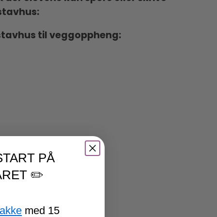
stavhus:
kstavhus til veggoppheng:
START PÅ
RET ✏️
pakke
med 15