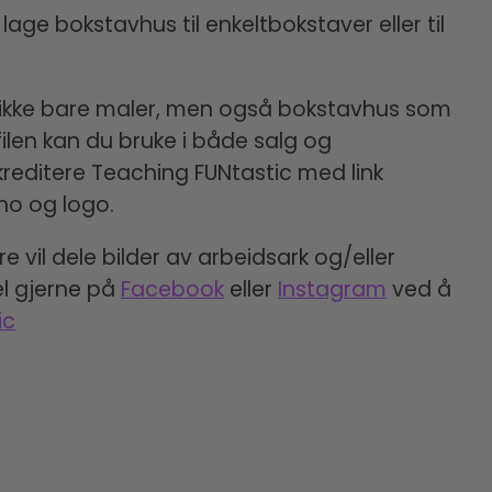
lage bokstavhus til enkeltbokstaver eller til
du ikke bare maler, men også bokstavhus som
 filen kan du bruke i både salg og
kreditere Teaching FUNtastic med link
no og logo.
vil dele bilder av arbeidsark og/eller
el gjerne på
Facebook
eller
Instagram
ved å
ic