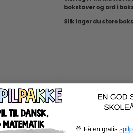
bokstaver og ord i bok
Slik lager du store bo
EN GOD 
SKOLEÅ
💛 Få en gratis
spil