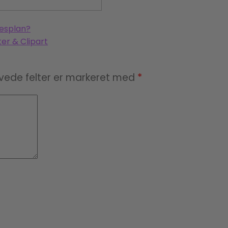
lesplan?
ter & Clipart
ede felter er markeret med
*