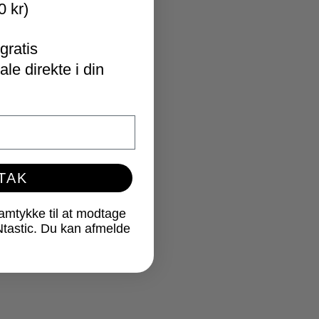
0 kr)
gratis
le direkte i din
 TAK
samtykke til at modtage
Ntastic. Du kan afmelde