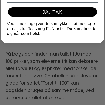
billede ældre/tydeligt forandret. Meget
sjov aktivitet. Eleverne skriver så om,
JA, TAK
hvordan de tror livet som 100-årig
Ved tilmelding giver du samtykke til at modtage
bliver/vil være.
e-mails fra Teaching FUNtastic. Du kan afmelde
dig når som helst.
Bagside
På bagsiden finder man tallet 100 med
100 prikker, som eleverne frit kan dekorere
eller farve 10 og 10 prikker med forskellige
farver for at øve 10-tabellen. Var eleverne
glade for spillet “Først til 100”, kan
bagsiden bruges på samme måde, ved
at farve antallet af prikker.