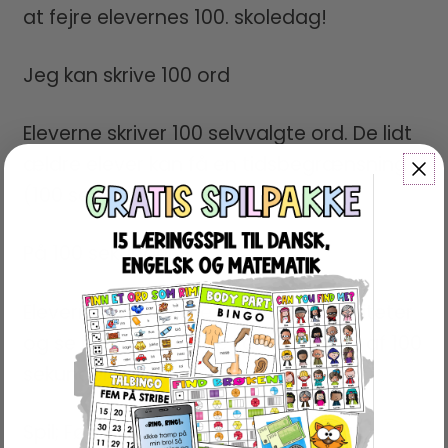
at fejre elevernes 100. skoledag!
Jeg kan skrive 100 ord
Eleverne skriver 100 selvvalgte ord. De lidt
ældre elever kan få en tidsbegrænsning
(100 sek).
På 100 sekunder
Eleverne skal udføre forskellige aktiviteter
og se hvor mange de kan nå i løbet af 100
sekunder
Spil; Først til 100