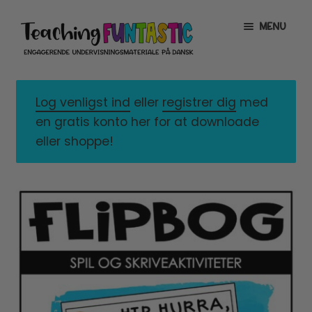
Spring
Spring
MENU
til
til
navigation
indhold
INFO
EXPAND
CHILD
Log venligst ind
eller
registrer dig
med
MENU
MIN KONTO
en gratis konto her for at downloade
eller shoppe!
GRATISMATERIALE
EXPAND
CHILD
MENU
BUTIK
LICENSER
EXPAND
CHILD
MENU
FONTE