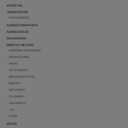
ANDRE FAG
LÆRERVERKTØJ
PLANLÆGGERE
KLASSERUMSOPPHÆNG
KLASSELEDELSE
SAMLEPAKKER
SÆSON OG HØJTIDER
OLYMPISKE VINTERLEGE
100 SKOLEDAGE
PÅSKE
VM I FODBOLD
SKOLEAFSLUTNING
SOMMER
SKOLESTART
FN-DAGEN
HALLOWEEN
JUL
NYTÅR
SERIER