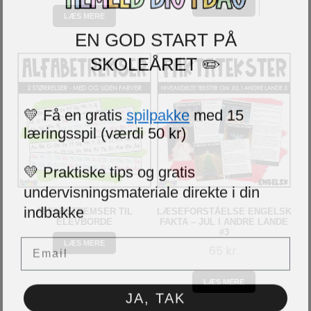
LÆS MERE
LÆS MERE
EN GOD START PÅ
SKOLEÅRET ✏️
💛 Få en gratis
spilpakke
med 15
læringsspil (værdi 50 kr)
💛 Praktiske tips og gratis
undervisningsmateriale direkte i din
indbakke
ALFABETREMSER TIL
LÆSEFORSTÅELSE ENGELSK
ELEVBORDE
FAKTA – JUL I ANDRE LANDE
#3
Email
LÆS MERE
65
kr.
LÆS MERE
JA, TAK