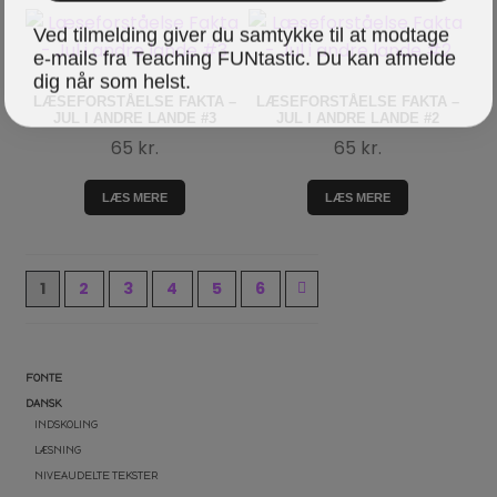
Ved tilmelding giver du samtykke til at modtage
e-mails fra Teaching FUNtastic. Du kan afmelde
dig når som helst.
LÆSEFORSTÅELSE FAKTA –
LÆSEFORSTÅELSE FAKTA –
JUL I ANDRE LANDE #3
JUL I ANDRE LANDE #2
65
kr.
65
kr.
LÆS MERE
LÆS MERE
1
2
3
4
5
6
FONTE
DANSK
INDSKOLING
LÆSNING
NIVEAUDELTE TEKSTER