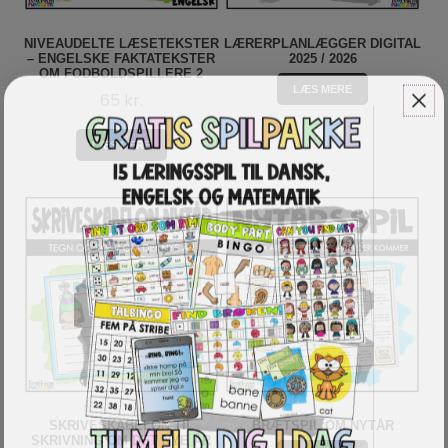
NIVEAUDELTE LÆSETEKSTER
LÆRERPLANLÆGGER DIGITAL
– ENGELSKE FAKTATEKSTER
2025 / 2026
OM FODBOLDSPILLERE 2
LÆS MERE
65
kr.
LÆS MERE
SKRIVESKABELON TIL
BRÆTSPIL OM NYTÅR
SKRIVNING OM DET NYE ÅR