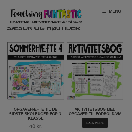
Spring
Spring
MENU
til
til
navigation
indhold
SÆSON OG HØJTIDER
INFO
EXPAND
CHILD
MIN KONTO
MENU
GRATISMATERIALE
EXPAND
CHILD
BUTIK
MENU
LICENSER
EXPAND
CHILD
FONTE
MENU
OPGAVEHÆFTE TIL DE
AKTIVITETSBOG MED
SIDSTE SKOLEUGER FOR 3.
OPGAVER TIL FODBOLD-VM
KLASSE
LÆS MERE
40
kr.