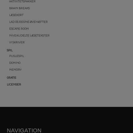
AKTIVITETSPAKKER
BRAIN BREAKS
LÆSEKORT
LAD OS REGNE ØVEHÆFTER
ESCAPE ROOM
NIVEAUDELTE LÆSETEKSTER
VI SKRIVER
SPIL
PUSLESPIL
DOMINO
MEMORY
GRATIS
LICENSER
NAVIGATION