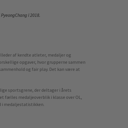
i PyeongChang i 2018.
lleder af kendte atleter, medaljer og
l forskellige opgaver, hvor grupperne sammen
 sammenhold og fair play. Det kan være at
ge sportsgrene, der deltager i årets
et fælles medaljeoverblik i klasse over OL,
ed i medaljestatistikken.