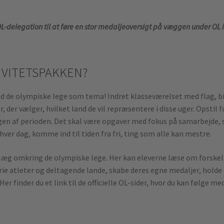
-delegation til at føre en stor medaljeoversigt på væggen under OL 
IVITETSPAKKEN?
med de olympiske lege som tema! Indret klasseværelset med flag, bi
, der vælger, hvilket land de vil repræsentere i disse uger. Opsti
ngen af ​​perioden. Det skal være opgaver med fokus på samarbejde,
r dag, komme ind til tiden fra fri, ting som alle kan mestre.
æg omkring de olympiske lege. Her kan eleverne læse om forskelli
ie atleter og deltagende lande, skabe deres egne medaljer, holde 
Her finder du et link til de officielle OL-sider, hvor du kan følge m