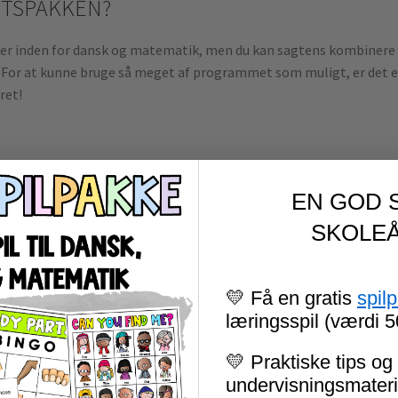
ETSPAKKEN?
er inden for dansk og matematik, men du kan sagtens kombinere 
. For at kunne bruge så meget af programmet som muligt, er det en
ret!
RAMMER OG OPGAVER TIL VINTER-OL:
EN GOD 
SKOLEÅ
💛 Få en gratis
spil
læringsspil (værdi 5
💛 Praktiske tips og 
undervisningsmateria
ngelsk