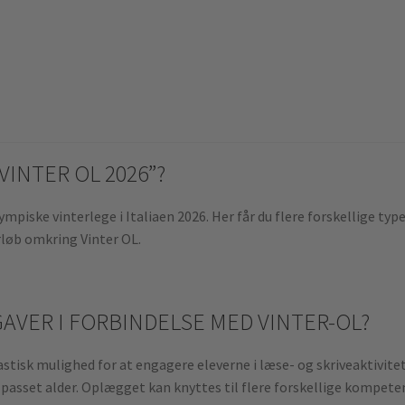
VINTER OL 2026”?
piske vinterlege i Italiaen 2026. Her får du flere forskellige typ
rløb omkring Vinter OL.
VER I FORBINDELSE MED VINTER-OL?
stisk mulighed for at engagere eleverne i læse- og skriveaktivite
lpasset alder. Oplægget kan knyttes til flere forskellige kompete