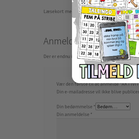
Læsekort med sjov fakta om Vinter-OL
Anmeldelser
Der er endnu ikke nogle anmeldelser.
Vær den første til at anmelde “AKTIV
Din e-mailadresse vil ikke blive publice
Din bedømmelse
*
Din anmeldelse
*