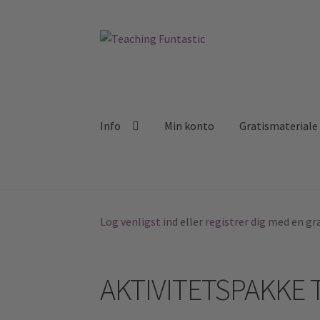
Spring
Spring
til
til
navigation
indhold
Info
Min konto
Gratismateriale
Log venligst ind
eller
registrer dig
med en gra
AKTIVITETSPAKKE T