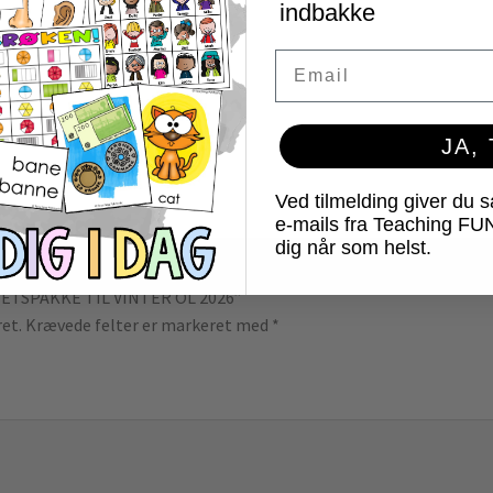
indbakke
Email
JA,
Ved tilmelding giver du 
e-mails fra Teaching FU
dig når som helst.
ITETSPAKKE TIL VINTER OL 2026”
ret.
Krævede felter er markeret med
*