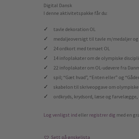
Digital
Dansk
I denne aktivitetspakke får du:
tavle dekoration OL
medaljeoversigt til tavle m/medaljer og
24 ordkort med temaet OL
14 infoplakater om de olympiske discip
22 infoplakater om OL-udøvere fra Danm
spil; “Gæt hvad”, “Enten eller” og “Gåde
skabelon til skriveopgave om olympiske
ordkryds, krydsord, læse og farvelægge
Log venligst ind
eller
registrer dig
med en gra
Sett på ønskelista