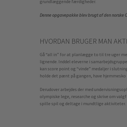
grundlæggende færdigheder.
Denne opgavepakke blev brugt af den norske OL
HVORDAN BRUGER MAN AKT
Gå “all in” for at planlægge to til tre uger 
lignende. Inddel eleverne i samarbejdsgrupper
kan score point og “vinde” medaljer i slutni
holde det pænt på gangen, have hjemmesko hve
Derudover arbejdes der med undervisningsopl
olympiske lege, researche og skrive om valgfr
spille spil og deltage i mundtlige aktiviteter. 