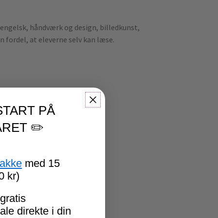
engelsk, håndværk og design, billedkunst,
 fordel, at eleverne selv kan læse.
START PÅ
RET ✏️
pakke
med 15
0 kr)
gratis
le direkte i din