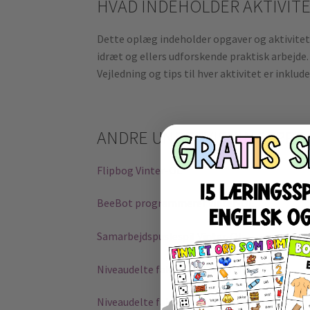
HVAD INDEHOLDER AKTIVIT
Dette oplæg indeholder opgaver og aktivitet
idræt og ellers udforskende praktisk arbejde
Vejledning og tips til hver aktivitet er inklude
ANDRE UNDERVISNINGSPROG
Flipbog Vinter-OL
BeeBot programmerer vinter-OL
Samarbejdspuslespil Vinter-OL
Niveaudelte faktatekster om Vinter-OL
Niveaudelte faktatekster om Vinter-OL på e