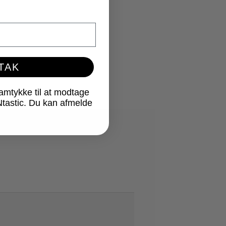
 TAK
samtykke til at modtage
Ntastic. Du kan afmelde