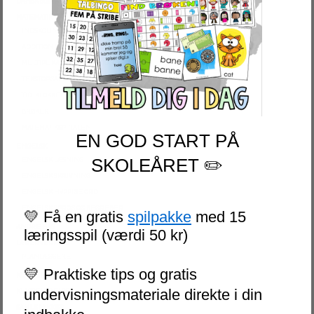
DANSK SOM ANDETSPROG
MATEMATIK
INDSKOLING
ADDITION OG SUBTRAKTION
MULTIPLIKATION OG DIVISION
TEKSTOPGAVER
TID: KLOKKEN OG KALENDER
BRØKER
MATEMATIKSPIRALEN
EN GOD START PÅ
ENGELSK
SKOLEÅRET ✏️
ENGELSK LÆSNING
ENGELSK SKRIVNING
ENGELSK HYPPIGE ORD
ENGELSK SPROG OG BEGREBER
💛 Få en gratis
spilpakke
med 15
ANDRE FAG
læringsspil (værdi 50 kr)
LÆRERVERKTØJ
PLANLÆGGERE
💛 Praktiske tips og gratis
KLASSERUMSOPPHÆNG
undervisningsmateriale direkte i din
KLASSELEDELSE
SAMLEPAKKER