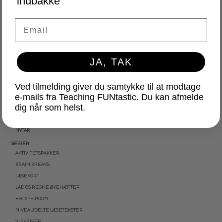
indbakke
SÆSON OG HØJTIDER
OLYMPISKE VINTERLEGE
Email
100 SKOLEDAGE
PÅSKE
VM I FODBOLD
JA, TAK
SKOLEAFSLUTNING
SOMMER
Ved tilmelding giver du samtykke til at modtage
SKOLESTART
e-mails fra Teaching FUNtastic. Du kan afmelde
FN-DAGEN
dig når som helst.
HALLOWEEN
JUL
NYTÅR
SERIER
AKTIVITETSPAKKER
BRAIN BREAKS
LÆSEKORT
LAD OS REGNE ØVEHÆFTER
ESCAPE ROOM
NIVEAUDELTE LÆSETEKSTER
VI SKRIVER