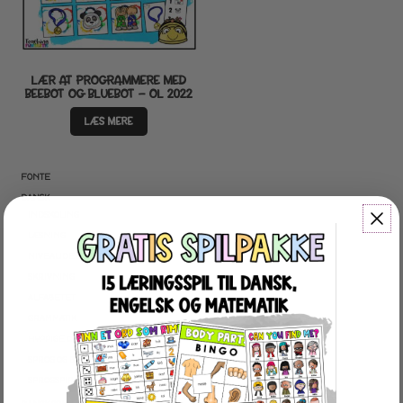
LÆR AT PROGRAMMERE MED
BEEBOT OG BLUEBOT – OL 2022
LÆS MERE
FONTE
DANSK
INDSKOLING
LÆSNING
NIVEAUDELTE TEKSTER
SKRIVNING
ALFABETET
GRAMMATIK
HYPPIGE ORD
SPROG OG BEGREBER
SPROGSPIRALEN