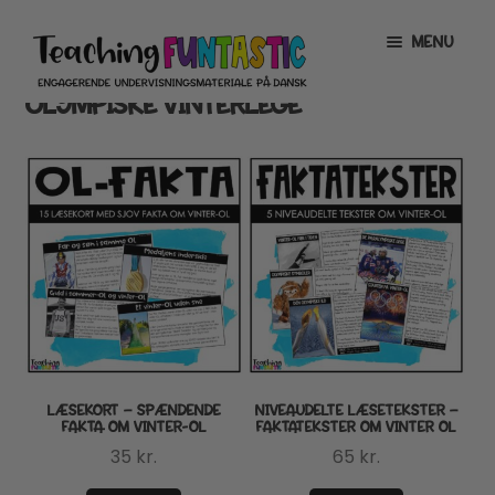
Spring
Spring
MENU
til
til
navigation
indhold
OLYMPISKE VINTERLEGE
INFO
EXPAND
CHILD
MENU
MIN KONTO
GRATISMATERIALE
EXPAND
CHILD
MENU
BUTIK
LICENSER
EXPAND
CHILD
MENU
FONTE
LÆSEKORT – SPÆNDENDE
NIVEAUDELTE LÆSETEKSTER –
FAKTA OM VINTER-OL
FAKTATEKSTER OM VINTER OL
35
kr.
65
kr.