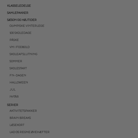
KLASSELEDELSE
SAMLEPAKKER
SÆSON OG HØJTIDER
OLYMPISKE VINTERLEGE
100 SKOLEDAGE
PÅSKE
VM I FODBOLD
SKOLEAFSLUTNING
SOMMER
SKOLESTART
FN-DAGEN
HALLOWEEN
JUL
NYTÅR
SERIER
AKTIVITETSPAKKER
BRAIN BREAKS
LÆSEKORT
LAD OS REGNE ØVEHÆFTER