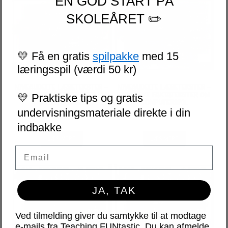
EN GOD START PÅ
SKOLEÅRET ✏️
💛 Få en gratis
spilpakke
med 15
læringsspil (værdi 50 kr)
NIVEAUDELTE LÆSETEKSTER –
NIVEAUDELTE LÆSETEKSTER –
ENGELSKE FAKTATEKSTER OM
ENGELSKE FAKTATEKSTER OM
💛 Praktiske tips og gratis
FARLIGE SLANGER
COMPUTERSPIL
undervisningsmateriale direkte i din
65
kr.
65
kr.
indbakke
LÆS MERE
LÆS MERE
Email
JA, TAK
Ved tilmelding giver du samtykke til at modtage
e-mails fra Teaching FUNtastic. Du kan afmelde