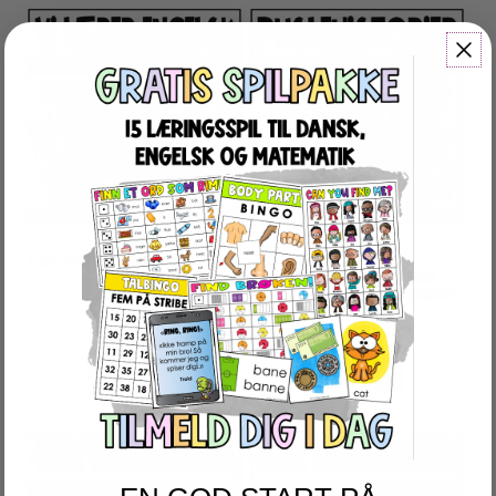
LAD OS LÆRE ENGELSK – BODY
TRÆN ENGELSK
PARTS
LÆSEFORSTÅELSE MED
PUSLEHISTORIER I 4 NIVEAUER
45
kr.
45
kr.
LÆS MERE
LÆS MERE