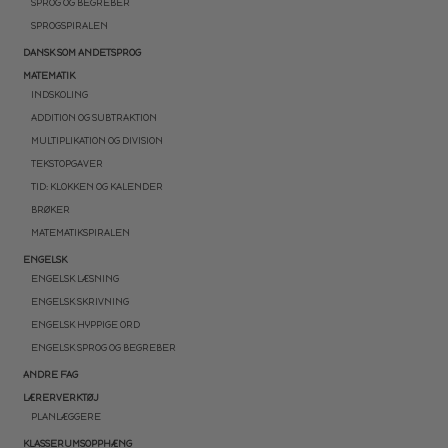
SPROG OG BEGREBER
SPROGSPIRALEN
DANSK SOM ANDETSPROG
MATEMATIK
INDSKOLING
ADDITION OG SUBTRAKTION
MULTIPLIKATION OG DIVISION
TEKSTOPGAVER
TID: KLOKKEN OG KALENDER
BRØKER
MATEMATIKSPIRALEN
ENGELSK
ENGELSK LÆSNING
ENGELSK SKRIVNING
ENGELSK HYPPIGE ORD
ENGELSK SPROG OG BEGREBER
ANDRE FAG
LÆRERVERKTØJ
PLANLÆGGERE
KLASSERUMSOPPHÆNG