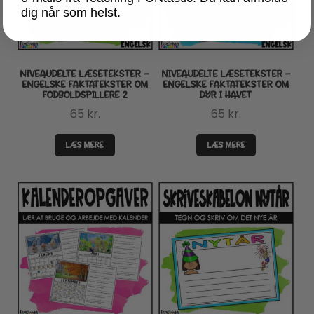
dig når som helst.
NIVEAUDELTE LÆSETEKSTER –
NIVEAUDELTE LÆSETEKSTER –
ENGELSKE FAKTATEKSTER OM
ENGELSKE FAKTATEKSTER OM
FODBOLDSPILLERE 2
DYR I HAVET
65
kr.
65
kr.
LÆS MERE
LÆS MERE