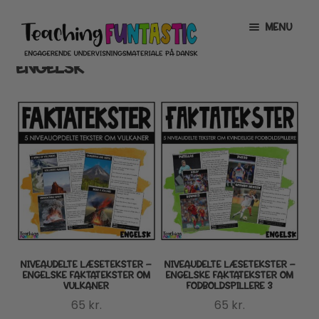
Spring
Spring
MENU
til
til
navigation
indhold
ENGELSK
INFO
EXPAND
CHILD
MENU
MIN KONTO
GRATISMATERIALE
EXPAND
CHILD
MENU
BUTIK
LICENSER
EXPAND
CHILD
MENU
FONTE
NIVEAUDELTE LÆSETEKSTER –
NIVEAUDELTE LÆSETEKSTER –
ENGELSKE FAKTATEKSTER OM
ENGELSKE FAKTATEKSTER OM
VULKANER
FODBOLDSPILLERE 3
65
kr.
65
kr.