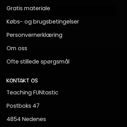
e-mails fra Teaching FUNtastic. Du kan afmelde
Gratis materiale
dig når som helst.
Købs- og brugsbetingelser
Personvernerklæring
Om oss
Ofte stillede spørgsmål
KONTAKT OS
Teaching FUNtastic
Postboks 47
4854 Nedenes