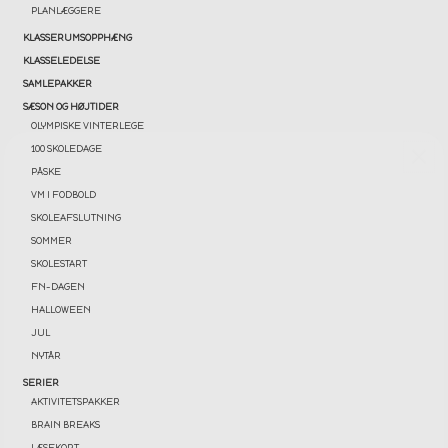
PLANLÆGGERE
KLASSERUMSOPPHÆNG
KLASSELEDELSE
SAMLEPAKKER
SÆSON OG HØJTIDER
OLYMPISKE VINTERLEGE
100 SKOLEDAGE
PÅSKE
VM I FODBOLD
SKOLEAFSLUTNING
SOMMER
SKOLESTART
FN-DAGEN
HALLOWEEN
JUL
NYTÅR
SERIER
AKTIVITETSPAKKER
BRAIN BREAKS
LÆSEKORT