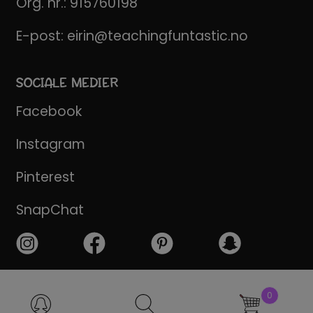
Org. nr.: 915760198
E-post:
eirin@teachingfuntastic.no
SOCIALE MEDIER
Facebook
Instagram
Pinterest
SnapChat
Products
0
search