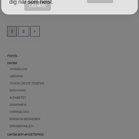
LÆS MERE
1
2
FONTE
DANSK
INDSKOLING
LÆSNING
NIVEAUDELTE TEKSTER
SKRIVNING
ALFABETET
GRAMMATIK
HYPPIGE ORD
SPROG OG BEGREBER
SPROGSPIRALEN
DANSK SOM ANDETSPROG