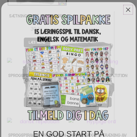
SÆTNINGSKORT HYPPIGE ORD
SÆT # 2
30
kr.
LÆS MERE
SPROGSPIRALEN – REPETITION
SPROGSPIRALEN – REPETITION
FOR 4. KLASSE
FOR 3. KLASSE
60
kr.
60
kr.
LÆS MERE
LÆS MERE
EN GOD START PÅ
SPROGSPIRALEN – REPETITION
ARBEJDSBOG TIL TRÆNING AV