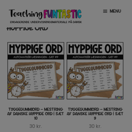
Spring
Spring
MENU
til
til
navigation
indhold
HYPPIGE ORD
INFO
EXPAND
CHILD
MENU
MIN KONTO
GRATISMATERIALE
EXPAND
CHILD
MENU
BUTIK
LICENSER
EXPAND
CHILD
MENU
FONTE
TYGGEGUMMIORD – MESTRING
TYGGEGUMMIORD – MESTRING
AF DANSKE HYPPIGE ORD | SÆT
AF DANSKE HYPPIGE ORD | SÆT
10
9
30
kr.
30
kr.