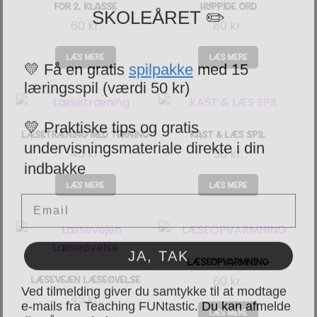
SKOLEÅRET ✏️
FOR 2. KLASSE
HYPPIGE ORD
60
kr.
80
kr.
💛 Få en gratis
spilpakke
med 15
LÆS MERE
LÆS MERE
læringsspil (værdi 50 kr)
💛 Praktiske tips og gratis
undervisningsmateriale direkte i din
LÆSETRÆNING MED TERNING
KAST & LÆS SPIL
indbakke
45
kr.
30
kr.
Email
LÆS MERE
LÆS MERE
JA, TAK
LÆSEOPVARMNING
Ved tilmelding giver du samtykke til at modtage
60
kr.
LÆSEVEJEN LÆSEØVELSE
e-mails fra Teaching FUNtastic. Du kan afmelde
45
kr.
dig når som helst.
LÆS MERE