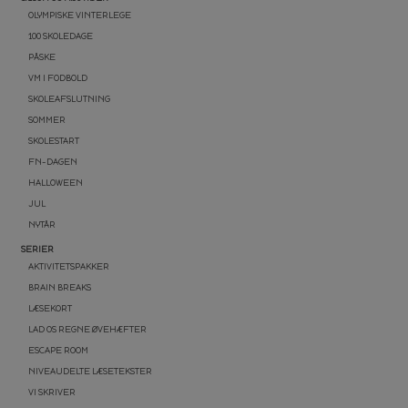
OLYMPISKE VINTERLEGE
100 SKOLEDAGE
PÅSKE
VM I FODBOLD
SKOLEAFSLUTNING
SOMMER
SKOLESTART
FN-DAGEN
HALLOWEEN
JUL
NYTÅR
SERIER
AKTIVITETSPAKKER
BRAIN BREAKS
LÆSEKORT
LAD OS REGNE ØVEHÆFTER
ESCAPE ROOM
NIVEAUDELTE LÆSETEKSTER
VI SKRIVER