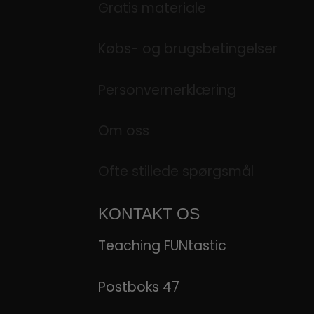
Gratis materiale
Købs- og brugsbetingelser
Personvernerklæring
Om oss
Ofte stillede spørgsmål
KONTAKT OS
Teaching FUNtastic
Postboks 47