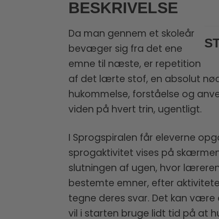
BESKRIVELSE
Da man gennem et skoleår
S
bevæger sig fra det ene
emne til næste, er repetition
af det lærte stof, en absolut nød
hukommelse, forståelse og anv
viden på hvert trin, ugentligt.
I Sprogspiralen får eleverne opg
sprogaktivitet vises på skærmen el
slutningen af ​​ugen, hvor lære
bestemte emner, efter aktiviteten
tegne deres svar. Det kan være e
vil i starten bruge lidt tid på 