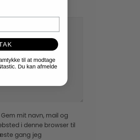
 TAK
samtykke til at modtage
Ntastic. Du kan afmelde
Gem mit navn, mail og
bsted i denne browser til
ste gang jeg