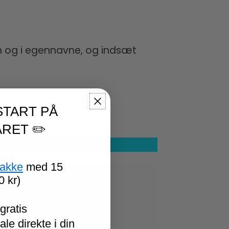
n og i egennavne, og indsæt
START PÅ
RET ✏️
pakke
med 15
0 kr)
*
gratis
le direkte i din