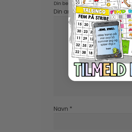
Din bedømmelse
*
Din anmeldelse
*
Navn
*