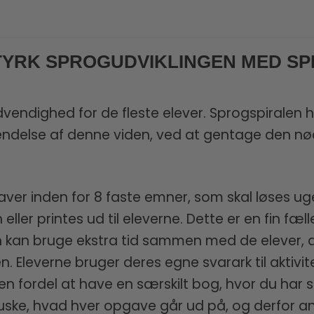
TYRK SPROGUDVIKLINGEN MED S
vendighed for de fleste elever. Sprogspiralen ha
endelse af denne viden, ved at gentage den 
aver inden for 8 faste emner, som skal løses uge
ler printes ud til eleverne. Dette er en fin fælles
ren kan bruge ekstra tid sammen med de elever
. Eleverne bruger deres egne svarark til aktivite
n fordel at have en særskilt bog, hvor du har s
at huske, hvad hver opgave går ud på, og derfor 