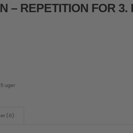
 – REPETITION FOR 3.
25 uger
er (0)