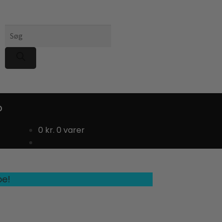
Products
search
D
0
kr.
0 varer
pe!