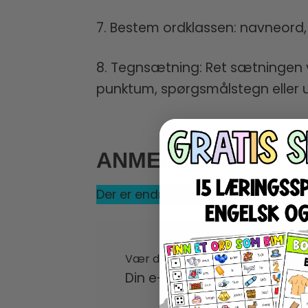
7. Bestem ordklassen: navneord
8. Tegnsætning: Ret sætningen v
punktum, spørgsmålstegn eller
ANMELDELSER
Der er endnu ikke nogle anmeldelse
Vær den første til at anmelde “S
Din e-mailadresse vil ikke bl