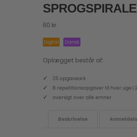
SPROGSPIRALEN
60
kr.
Digital
Dansk
Oplægget består af:
25 opgaveark
8 repetitionsopgaver til hver uge i 
oversigt over alle emner
Beskrivelse
Anmeldels