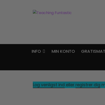
Spring
Spring
til
til
navigation
indhold
INFO
MIN KONTO
GRATISMAT
Log venligst ind
eller
registrer dig
me