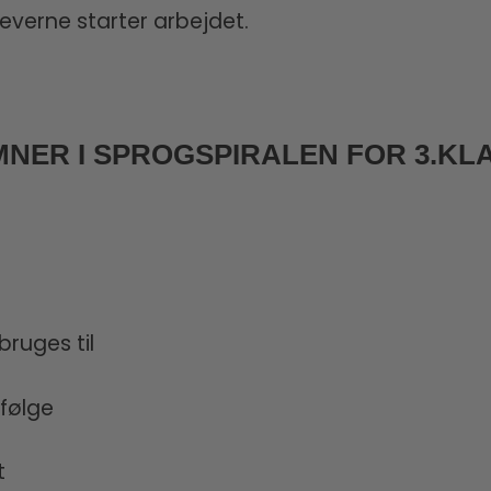
verne starter arbejdet.
MNER I SPROGSPIRALEN FOR 3.KL
bruges til
efølge
t