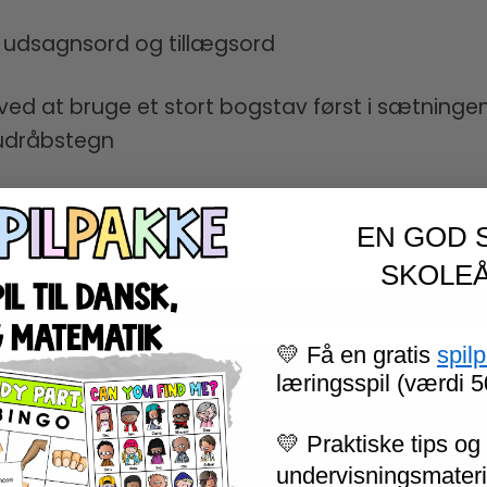
, udsagnsord og tillægsord
ed at bruge et stort bogstav først i sætninge
 udråbstegn
EN GOD 
SKOLEÅ
r.
💛 Få en gratis
spil
læringsspil (værdi 5
PROGSPIRALEN – REPETITION FOR 3. KLASSE”
ive publiceret.
Krævede felter er markeret med
💛 Praktiske tips og 
undervisningsmateria