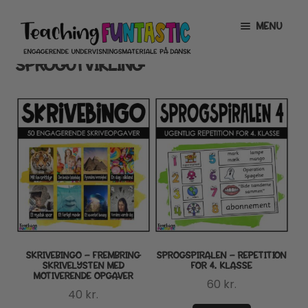
Spring
Spring
MENU
til
til
navigation
indhold
SPROGUTVIKLING
INFO
EXPAND
CHILD
MENU
MIN KONTO
GRATISMATERIALE
EXPAND
CHILD
MENU
BUTIK
LICENSER
EXPAND
CHILD
MENU
FONTE
SKRIVEBINGO – FREMBRING
SPROGSPIRALEN – REPETITION
SKRIVELYSTEN MED
FOR 4. KLASSE
MOTIVERENDE OPGAVER
60
kr.
40
kr.