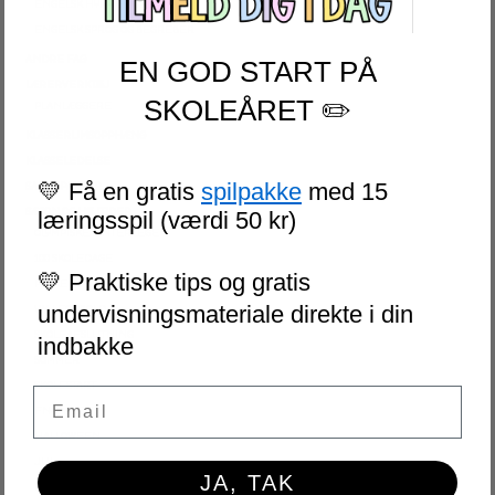
ENGELSK HYPPIGE ORD
ENGELSK SPROG OG BEGREBER
ANDRE FAG
EN GOD START PÅ
LÆRERVERKTØJ
SKOLEÅRET ✏️
PLANLÆGGERE
KLASSERUMSOPPHÆNG
KLASSELEDELSE
💛 Få en gratis
spilpakke
med 15
SAMLEPAKKER
SÆSON OG HØJTIDER
læringsspil (værdi 50 kr)
OLYMPISKE VINTERLEGE
100 SKOLEDAGE
💛 Praktiske tips og gratis
PÅSKE
undervisningsmateriale direkte i din
VM I FODBOLD
SKOLEAFSLUTNING
indbakke
SOMMER
SKOLESTART
Email
FN-DAGEN
HALLOWEEN
JUL
JA, TAK
NYTÅR