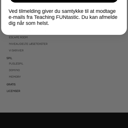
SERIER
Ved tilmelding giver du samtykke til at modtage
AKTIVITETSPAKKER
e-mails fra Teaching FUNtastic. Du kan afmelde
BRAIN BREAKS
dig når som helst.
LÆSEKORT
LAD OS REGNE ØVEHÆFTER
ESCAPE ROOM
NIVEAUDELTE LÆSETEKSTER
VI SKRIVER
SPIL
PUSLESPIL
DOMINO
MEMORY
GRATIS
LICENSER