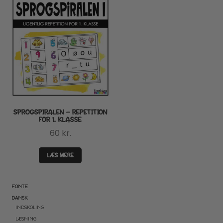
SPROGSPIRALEN – REPETITION
FOR 1. KLASSE
60
kr.
LÆS MERE
FONTE
DANSK
INDSKOLING
LÆSNING