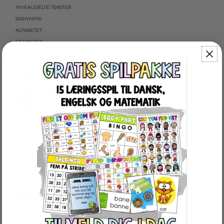
NIVEAUDELTE TEKSTER
SKRIVNING
ALFABETET
GRAMMATIK
HYPPIGE ORD
SPROG OG BEGREBER
SPROGSPIRALEN
DANSK SOM ANDETSPROG
MATEMATIK
INDSKOLING
ADDITION OG SUBTRAKTION
MULTIPLIKATION OG DIVISION
TEKSTOPGAVER
TID: KLOKKEN OG KALENDER
BRØKER
MATEMATIKSPIRALEN
ENGELSK
ENGELSK LÆSNING
ENGELSK SKRIVNING