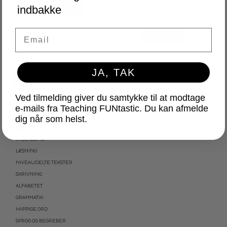
LÆS MERE
indbakke
40
kr.
Email
LÆS MERE
JA, TAK
1
2
3
Ved tilmelding giver du samtykke til at modtage
e-mails fra Teaching FUNtastic. Du kan afmelde
dig når som helst.
FONTE
DANSK
INDSKOLING
LÆSNING
NIVEAUDELTE TEKSTER
SKRIVNING
ALFABETET
GRAMMATIK
HYPPIGE ORD
SPROG OG BEGREBER