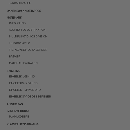
SPROGSPIRALEN
DANSK SOM ANDETSPROG
MATEMATIK
INDSKOLING
ADDITION OG SUBTRAKTION
MULTIPLIKATION OG DIVISION
TEKSTOPGAVER
TID: KLOKKEN OG KALENDER
BRØKER
MATEMATIKSPIRALEN
ENGELSK
ENGELSK LÆSNING
ENGELSK SKRIVNING
ENGELSK HYPPIGE ORD
ENGELSK SPROG OG BEGREBER
ANDRE FAG
LÆRERVERKTØJ
PLANLÆGGERE
KLASSERUMSOPPHÆNG