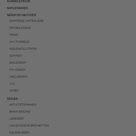
KLASSELEDELSE
SAMLEPAKKER
SÆSON OG HØJTIDER
OLYMPISKE VINTERLEGE
100 SKOLEDAGE
PÅSKE
VM I FODBOLD
SKOLEAFSLUTNING
SOMMER
SKOLESTART
FN-DAGEN
HALLOWEEN
JUL
NYTÅR
SERIER
AKTIVITETSPAKKER
BRAIN BREAKS
LÆSEKORT
LAD OS REGNE ØVEHÆFTER
ESCAPE ROOM