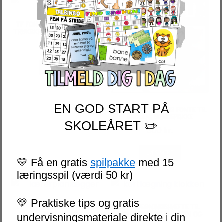
TF FONTE | FONTE TIL SKOLE;
TRYKSKRIFT 2 SKRIVERETNING
50
kr.
LÆS MERE
EN GOD START PÅ
TF FONTUNIVERS | 13 FONTE TIL
SKOLEN; SAMLEPAKKE
SKOLEÅRET ✏️
300
kr.
LÆS MERE
💛 Få en gratis
spilpakke
med 15
læringsspil (værdi 50 kr)
💛 Praktiske tips og gratis
LÆRERPLANLÆGGER DIGITAL
KORTLÆGNINGSHÆFTE TIL
2025 / 2026
INDLÆRING AF KLOKKEN OG
undervisningsmateriale direkte i din
REGNING MED TID