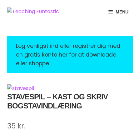
Spring
Spring
MENU
til
til
navigation
indhold
INFO
EXPAND
CHILD
MIN KONTO
MENU
Log venligst ind
eller
registrer dig
med
en gratis konto her for at downloade
GRATISMATERIALE
EXPAND
eller shoppe!
CHILD
BUTIK
MENU
LICENSER
EXPAND
STAVESPIL – KAST OG SKRIV
CHILD
BOGSTAVINDLÆRING
FONTE
MENU
35
kr.