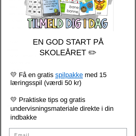
SKOLEAFSLUTNING
SOMMER
SKOLESTART
FN-DAGEN
HALLOWEEN
JUL
EN GOD START PÅ
NYTÅR
SKOLEÅRET ✏️
SERIER
AKTIVITETSPAKKER
BRAIN BREAKS
LÆSEKORT
💛 Få en gratis
spilpakke
med 15
LAD OS REGNE ØVEHÆFTER
læringsspil (værdi 50 kr)
ESCAPE ROOM
NIVEAUDELTE LÆSETEKSTER
💛 Praktiske tips og gratis
VI SKRIVER
SPIL
undervisningsmateriale direkte i din
PUSLESPIL
indbakke
DOMINO
MEMORY
Email
GRATIS