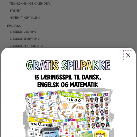
TID: KLOKKEN OG KALENDER
BRØKER
MATEMATIKSPIRALEN
ENGELSK
ENGELSK LÆSNING
ENGELSK SKRIVNING
ENGELSK HYPPIGE ORD
ENGELSK SPROG OG BEGREBER
ANDRE FAG
LÆRERVERKTØJ
PLANLÆGGERE
KLASSERUMSOPPHÆNG
KLASSELEDELSE
SAMLEPAKKER
SÆSON OG HØJTIDER
OLYMPISKE VINTERLEGE
100 SKOLEDAGE
PÅSKE
VM I FODBOLD