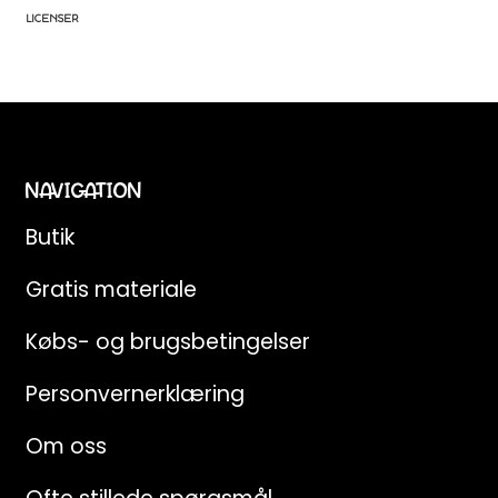
Email
LICENSER
JA, TAK
Ved tilmelding giver du samtykke til at modtage
e-mails fra Teaching FUNtastic. Du kan afmelde
NAVIGATION
dig når som helst.
Butik
Gratis materiale
Købs- og brugsbetingelser
Personvernerklæring
Om oss