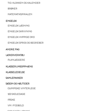
TID: KLOKKEN OG KALENDER
BRØKER
MATEMATIKSPIRALEN
ENGELSK
ENGELSK LÆSNING
ENGELSK SKRIVNING
ENGELSK HYPPIGE ORD
ENGELSK SPROG OG BEGREBER
ANDRE FAG
LÆRERVERKTØJ
PLANLÆGGERE
KLASSERUMSOPPHÆNG
KLASSELEDELSE
SAMLEPAKKER
SÆSON OG HØJTIDER
OLYMPISKE VINTERLEGE
100 SKOLEDAGE
PÅSKE
VM I FODBOLD