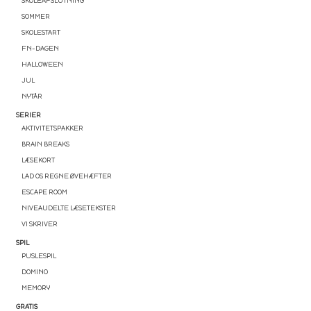
SKOLEAFSLUTNING
SOMMER
SKOLESTART
FN-DAGEN
HALLOWEEN
JUL
NYTÅR
EN GOD START PÅ
SERIER
AKTIVITETSPAKKER
SKOLEÅRET ✏️
BRAIN BREAKS
LÆSEKORT
LAD OS REGNE ØVEHÆFTER
💛 Få en gratis
spilpakke
med 15
ESCAPE ROOM
læringsspil (værdi 50 kr)
NIVEAUDELTE LÆSETEKSTER
VI SKRIVER
💛 Praktiske tips og gratis
SPIL
PUSLESPIL
undervisningsmateriale direkte i din
DOMINO
indbakke
MEMORY
GRATIS