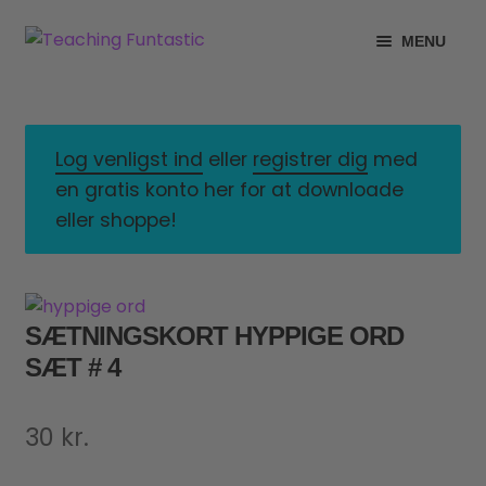
Spring
Spring
MENU
til
til
navigation
indhold
INFO
EXPAND
CHILD
MIN KONTO
MENU
Log venligst ind
eller
registrer dig
med
en gratis konto her for at downloade
GRATISMATERIALE
EXPAND
eller shoppe!
CHILD
BUTIK
MENU
LICENSER
EXPAND
SÆTNINGSKORT HYPPIGE ORD
CHILD
SÆT # 4
FONTE
MENU
30
kr.