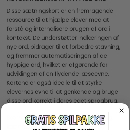
Disse sætningskort er en fremragende
ressource til at hjælpe elever med at
forstå og internalisere brugen af ord i
kontekst. De understøtter indlæringen af
nye ord, bidrager til at forbedre stavning,
og fremmer automatiseringen af de
hyppige ord, hvilket er afgørende for
udviklingen af en flydende læseevne.
Kortene er også ideelle til at styrke
elevernes evne til at genkende og bruge
disse ord korrekt i deres eget sprogbrug.
Sætningskortene er yderst alsidige og
kan anvendes i en række forskellige