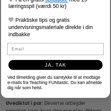
hjælper med at forstærke deres
læringsspil (værdi 50 kr)
stavefærdigheder.
💛 Praktiske tips og gratis
undervisningsmateriale direkte i din
Sætningsskrivning:
Eleverne skriver deres
indbakke
egen sætning med ordet, hvilket styrker
deres evne til at bruge ordet i forskellige
Email
kontekster.
JA, TAK
Kopiering og illustration:
Eleverne
kopierer sætningen fra kortet og laver
Ved tilmelding giver du samtykke til at modtage
deres egen illustration, hvilket fremmer
e-mails fra Teaching FUNtastic. Du kan afmelde
dig når som helst.
kreativitet og forståelse.
Øvediktat i par:
Eleverne arbejder
sammen i par, hvor den ene elev dikterer