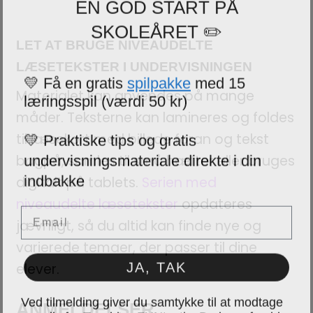
SKOLEÅRET ✏️
LET AT BRUGE NIVEAUDELTE
LÆSETEKSTER I UNDERVISNINGEN
💛 Få en gratis
spilpakke
med 15
læringsspil (værdi 50 kr)
Materialet kan anvendes på mange
måder. Teksterne kan lamineres og foldes
💛 Praktiske tips og gratis
til læsekort med billede foran og tekst
undervisningsmateriale direkte i din
bagpå, samles til små hæfter eller bruges
indbakke
digitalt på tablets.
Serien med
niveaudelte læsetekster
opdateres
Email
jævnligt, så du altid kan finde nye og
varierede temaer, der passer til dine
JA, TAK
elever.
Ved tilmelding giver du samtykke til at modtage
ANMELDELSER
e-mails fra Teaching FUNtastic. Du kan afmelde