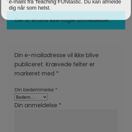
dig når som helst.
Der er endnu ikke nogle anmeldelser.
Din e-mailadresse vil ikke blive
publiceret.
Krævede felter er
markeret med
*
Din bedømmelse
*
Din anmeldelse
*