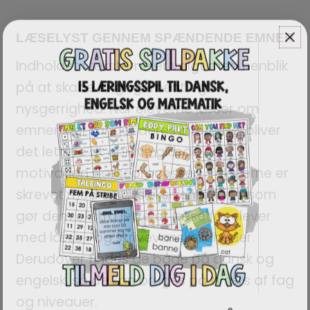
LÆSELYST GENNEM SPÆNDENDE EMNER
Indholdet i teksterne er valgt med henblik
på at skabe engagement og
nysgerrighed. Når eleverne læser om
emner, der fanger deres interesse, bliver
det lettere at opleve glæde og
motivation i læseprocessen. Teksterne er
skrevet med en dysleksivenlig font, som
gør dem ekstra lette at læse for elever
med læse- og skrivevanskeligheder.
Derudover findes de både på dansk og
engelsk, så de kan bruges på tværs af fag
og niveauer.
EN GOD START PÅ