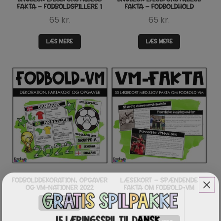
FAKTA – FODBOLDSPILLERE 1
FAKTA – FODBOLDHOLD
65
kr.
65
kr.
LÆS MERE
LÆS MERE
FODBOLDDEKORATION, OPGAVER
LÆSEKORT – SPÆNDENDE
OG VM-NATIONER 2022
FAKTA OM FODBOLD-VM
60
kr.
LÆS MERE