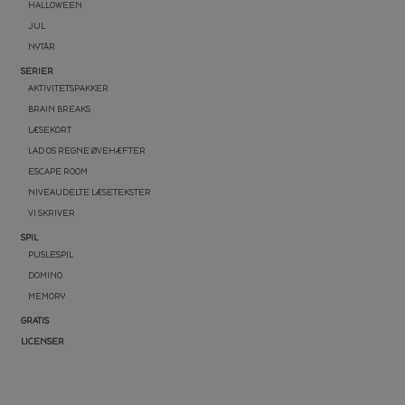
HALLOWEEN
JUL
NYTÅR
SERIER
AKTIVITETSPAKKER
BRAIN BREAKS
LÆSEKORT
LAD OS REGNE ØVEHÆFTER
ESCAPE ROOM
NIVEAUDELTE LÆSETEKSTER
VI SKRIVER
SPIL
PUSLESPIL
DOMINO
MEMORY
GRATIS
LICENSER