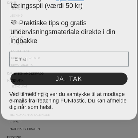
læringsspil (værdi 50 kr)
DANSK
INDSKOLING
LÆSNING
💛 Praktiske tips og gratis
NIVEAUDELTE TEKSTER
undervisningsmateriale direkte i din
SKRIVNING
indbakke
ALFABETET
GRAMMATIK
Email
HYPPIGE ORD
SPROG OG BEGREBER
SPROGSPIRALEN
JA, TAK
DANSK SOM ANDETSPROG
MATEMATIK
INDSKOLING
Ved tilmelding giver du samtykke til at modtage
ADDITION OG SUBTRAKTION
e-mails fra Teaching FUNtastic. Du kan afmelde
MULTIPLIKATION OG DIVISION
dig når som helst.
TEKSTOPGAVER
TID: KLOKKEN OG KALENDER
BRØKER
MATEMATIKSPIRALEN
ENGELSK