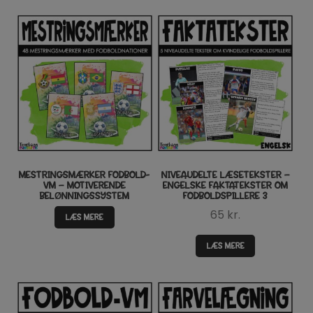
MESTRINGSMÆRKER FODBOLD-
NIVEAUDELTE LÆSETEKSTER –
VM – MOTIVERENDE
ENGELSKE FAKTATEKSTER OM
BELØNNINGSSYSTEM
FODBOLDSPILLERE 3
65
kr.
LÆS MERE
LÆS MERE