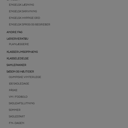
ENGELSK LÆSNING
ENGELSK SKRIVNING
ENGELSK HYPPIGE ORD
ENGELSK SPROG OG BEGREBER
ANDRE FAG
LÆRERVERKTØJ
PLANLÆGGERE
KLASSERUMSOPPHÆNG
KLASSELEDELSE
SAMLEPAKKER
SÆSON OG HØJTIDER
OLYMPISKE VINTERLEGE
100 SKOLEDAGE
PÅSKE
VM I FODBOLD
SKOLEAFSLUTNING
SOMMER
SKOLESTART
FN-DAGEN