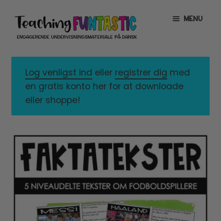
Spring
Spring
MENU
til
til
navigation
indhold
INFO
EXPAND
CHILD
Log venligst ind
eller
registrer dig
med
MENU
MIN KONTO
en gratis konto her for at downloade
eller shoppe!
GRATISMATERIALE
EXPAND
CHILD
MENU
BUTIK
LICENSER
EXPAND
CHILD
MENU
FONTE