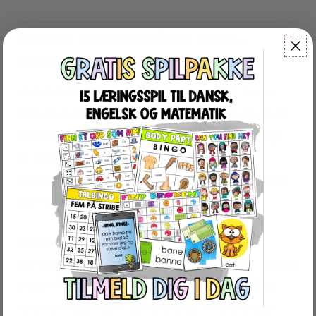
ENGELSK LÆSEFORSTÅELSE FAKTA –
FODBOLDSPILLERE
«Læsetekster Fakta» består af en serie
faktatekster, i 3 niveauer, med tilhørende
opgaver. Læseteksterne giver træning i
at samle og forstå information. I
opgaverne må eleverne huske og forstå
den information de har læst.
I niveau 1 er teksten skrevet i enkle
sætninger med en del repeterende sprog.
Informationen er forenklet. I niveau 2 er
teksten delt op i små afsnit, med enkle