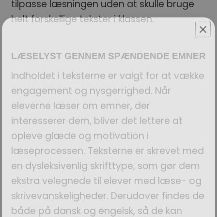
tilpasse læsningen uden at skulle bruge
helt forskellige tekster i klassen.
LÆSELYST GENNEM SPÆNDENDE EMNER
Indholdet i teksterne er valgt for at vække
engagement og nysgerrighed. Når
eleverne læser om emner, der
interesserer dem, bliver det lettere at
opleve glæde og motivation i
læseprocessen. Teksterne er skrevet med
en dysleksivenlig skrifttype, som gør dem
ekstra velegnede til elever med læse- og
skrivevanskeligheder. Derudover findes de
både på dansk og engelsk, så de kan
EN GOD START PÅ