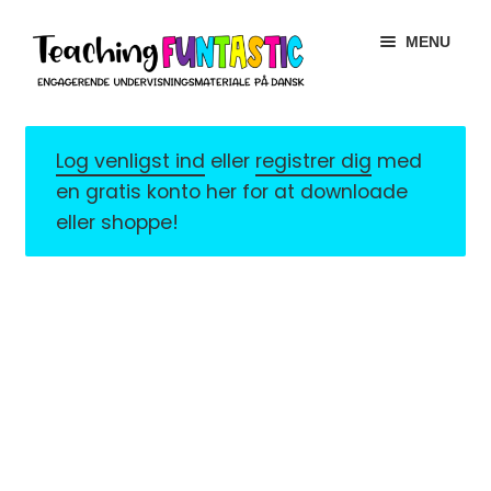
Spring
Spring
MENU
til
til
navigation
indhold
INFO
EXPAND
CHILD
Log venligst ind
eller
registrer dig
med
MIN KONTO
MENU
en gratis konto her for at downloade
eller shoppe!
GRATISMATERIALE
EXPAND
CHILD
BUTIK
MENU
LICENSER
EXPAND
CHILD
FONTE
MENU