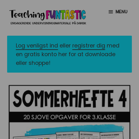
Spring
Spring
MENU
til
til
navigation
indhold
INFO
EXPAND
CHILD
Log venligst ind
eller
registrer dig
med
MENU
MIN KONTO
en gratis konto her for at downloade
eller shoppe!
GRATISMATERIALE
EXPAND
CHILD
MENU
BUTIK
LICENSER
EXPAND
CHILD
MENU
FONTE