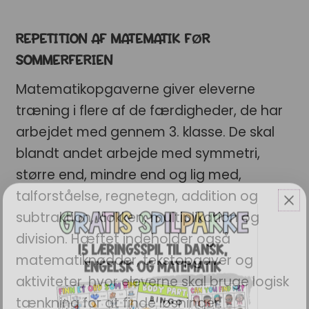
REPETITION AF MATEMATIK FØR
SOMMERFERIEN
Matematikopgaverne giver eleverne
træning i flere af de færdigheder, de har
arbejdet med gennem 3. klasse. De skal
blandt andet arbejde med symmetri,
større end, mindre end og lig med,
talforståelse, regnetegn, addition og
subtraktion, klokken, multiplikation og
division. Hæftet indeholder også
matematiknødder, tekstopgaver og
aktiviteter, hvor eleverne skal bruge logisk
tænkning for at finde løsninger.