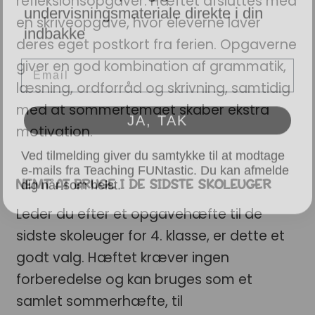
refleksionsopgaver. Hæftet afsluttes med
indbakke
en skriveopgave, hvor eleverne laver
deres eget postkort fra ferien. Opgaverne
Email
giver en god kombination af grammatik,
læsning, ordforråd og skrivning, samtidig
JA, TAK
med at sommertemaet skaber ekstra
motivation.
Ved tilmelding giver du samtykke til at modtage
e-mails fra Teaching FUNtastic. Du kan afmelde
dig når som helst.
NEMT AT BRUGE I DE SIDSTE SKOLEUGER
Leder du efter et opgavehæfte til de
sidste skoleuger for 4. klasse, er dette et
godt valg. Hæftet kræver ingen
forberedelse og kan bruges som et
samlet sommerhæfte, til