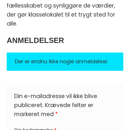
fællesskabet og synliggøre de værdier,
💛 Få en gratis
spilpakke
med 15
der gør klasselokalet til et trygt sted for
læringsspil (værdi 50 kr)
alle.
💛 Praktiske tips og gratis
ANMELDELSER
undervisningsmateriale direkte i din
indbakke
Der er endnu ikke nogle anmeldelser.
Email
JA, TAK
Din e-mailadresse vil ikke blive
publiceret.
Krævede felter er
Ved tilmelding giver du samtykke til at modtage
e-mails fra Teaching FUNtastic. Du kan afmelde
markeret med
*
dig når som helst.