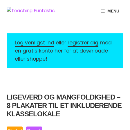
Spring
Spring
MENU
til
til
navigation
indhold
INFO
EXPAND
CHILD
MIN KONTO
MENU
Log venligst ind
eller
registrer dig
med
en gratis konto her for at downloade
GRATISMATERIALE
EXPAND
eller shoppe!
CHILD
BUTIK
MENU
LICENSER
EXPAND
CHILD
LIGEVÆRD OG MANGFOLDIGHED –
FONTE
MENU
8 PLAKATER TIL ET INKLUDERENDE
KLASSELOKALE