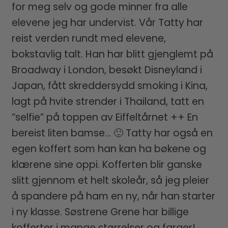
for meg selv og gode minner fra alle
elevene jeg har undervist. Vår Tatty har
reist verden rundt med elevene,
bokstavlig talt. Han har blitt gjenglemt på
Broadway i London, besøkt Disneyland i
Japan, fått skreddersydd smoking i Kina,
lagt på hvite strender i Thailand, tatt en
“selfie” på toppen av Eiffeltårnet ++ En
bereist liten bamse… 🙂 Tatty har også en
egen koffert som han kan ha bøkene og
klærene sine oppi. Kofferten blir ganske
slitt gjennom et helt skoleår, så jeg pleier
å spandere på ham en ny, når han starter
i ny klasse. Søstrene Grene har billige
kofferter i mange størrelser og farger!