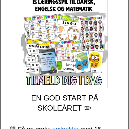
they can swoop cards and try out each others.
This way we`ll have lots of practice and I save a
whole lot of time:)! I always keep the student
created cards for next year as well. For the
youngest learners I have made some vending
machines in A3 (double) size and bigger cards, to
make it easier for those small hands 🙂
EN GOD START PÅ
SKOLEÅRET ✏️