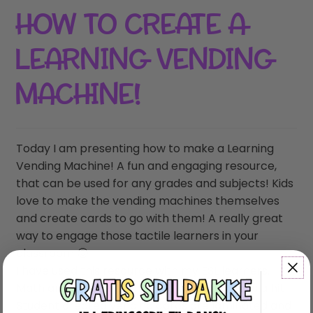
HOW TO CREATE A
LEARNING VENDING
MACHINE!
Today I am presenting how to make a Learning
Vending Machine! A fun and engaging resource,
that can be used for any grades and subjects! Kids
love to make the vending machines themselves
and create cards to go with them! A really great
way to engage those tactile learners in your
classroom 🙂
I have used this resource with my ESL learners,
Math and Language in Y1 – Y6 and it`s always a hit!
Student created vending cards are laminated and