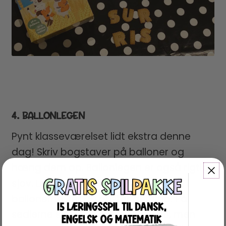
4. BALLONLEGEN
Pynt klasseværelset lidt ekstra denne
dag! Skriv bogstaver på balloner og
hæng dem op. Ballonlegen er også rigtig
sjov. Læg sedler med bogstaver ind i
ballonerne, før du puster dem op. På
sedlerne skrives elevernes navne, men