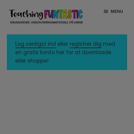
Spring
Spring
MENU
til
til
navigation
indhold
INFO
EXPAND
CHILD
Log venligst ind
eller
registrer dig
med
MIN KONTO
MENU
en gratis konto her for at downloade
eller shoppe!
GRATISMATERIALE
EXPAND
CHILD
BUTIK
MENU
LICENSER
EXPAND
CHILD
FONTE
MENU