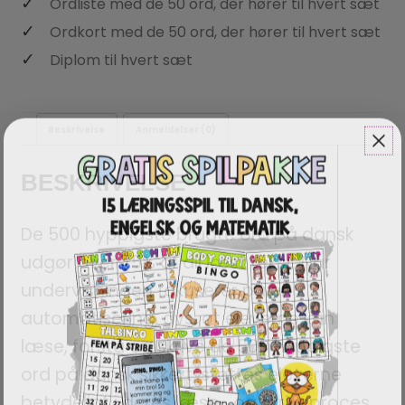
Ordliste med de 50 ord, der hører til hvert sæt
Ordkort med de 50 ord, der hører til hvert sæt
Diplom til hvert sæt
Beskrivelse
Anmeldelser (0)
BESKRIVELSE
De 500 hyppigste brugte ord på dansk
udgør over 75% af all læst tekst. Når
undervisningen fokuserer på en
automatisering, dvs. at eleverne kan
læse, forstå og skrive de 500 hyppigste
ord på dansk sikkert, støttes eleverne
betydeligt i deres læse- og skriveproces.