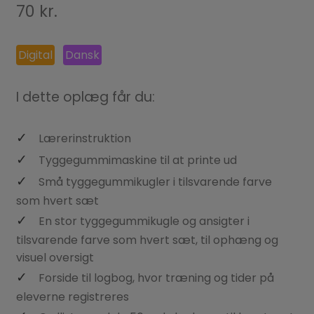
70
kr.
Digital
Dansk
I dette oplæg får du:
Lærerinstruktion
Tyggegummimaskine til at printe ud
Små tyggegummikugler i tilsvarende farve
som hvert sæt
En stor tyggegummikugle og ansigter i
tilsvarende farve som hvert sæt, til ophæng og
visuel oversigt
Forside til logbog, hvor træning og tider på
eleverne registreres