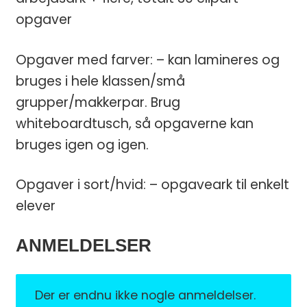
opgaver
💛 Få en gratis
spilpakke
med 15
Opgaver med farver: – kan lamineres og
læringsspil (værdi 50 kr)
bruges i hele klassen/små
grupper/makkerpar. Brug
💛 Praktiske tips og gratis
whiteboardtusch, så opgaverne kan
undervisningsmateriale direkte i din
bruges igen og igen.
indbakke
Email
Opgaver i sort/hvid: – opgaveark til enkelt
elever
JA, TAK
ANMELDELSER
Ved tilmelding giver du samtykke til at modtage
e-mails fra Teaching FUNtastic. Du kan afmelde
dig når som helst.
Der er endnu ikke nogle anmeldelser.