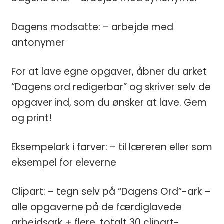
Dagens modsatte: – arbejde med
antonymer
For at lave egne opgaver, åbner du arket
“Dagens ord redigerbar” og skriver selv de
opgaver ind, som du ønsker at lave. Gem
og print!
Eksempelark i farver: – til læreren eller som
eksempel for eleverne
Clipart: – tegn selv på “Dagens Ord”-ark –
EN GOD START PÅ
alle opgaverne på de færdiglavede
SKOLEÅRET ✏️
arbejdsark + flere, totalt 30 clipart-