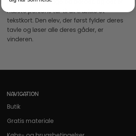
lægges det tilbage på bordet, og det er
næste persons tur til at trække et
tekstkort. Den elev, der først fylder deres
tavle og løser alle deres gåder, er
vinderen.
NAVIGATION
Butik
Gratis materiale
Købs- og brugsbetingelser