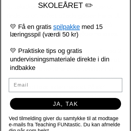
SKOLEÅRET ✏️
ét tekstkort ad gangen og forsøger at
finde ud af, hvilket billede gåden hører til.
Tekstkortene lægges på billederne på
💛 Få en gratis
spilpakke
med 15
tavlen, efterhånden som gåderne løses.
læringsspil (værdi 50 kr)
Du kan også bruge det som et spil med 2-
💛 Praktiske tips og gratis
undervisningsmateriale direkte i din
4 elever. Så vil hver elev have en separat
indbakke
tavle, og alle de tilhørende tekstkort vil
ligge blandet sammen på bordet mellem
Email
dem, med tekstsiden nedad. På skift
tegner eleverne et tekstkort og læser det
JA, TAK
højt. Hvis puslespillet matcher et af
billederne på elevens tavle, placeres det
Ved tilmelding giver du samtykke til at modtage
på det rigtige billede. Passer det ikke,
e-mails fra Teaching FUNtastic. Du kan afmelde
dig når som helst.