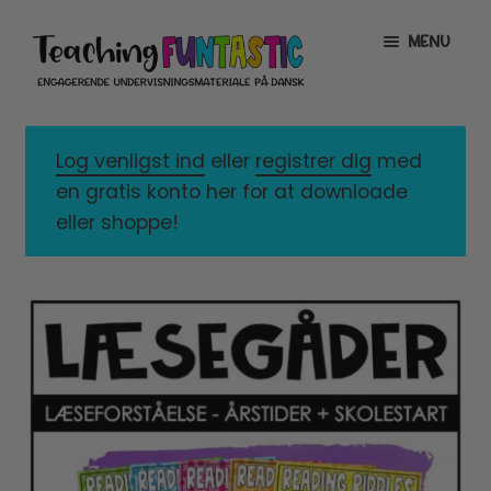
Spring
Spring
MENU
til
til
navigation
indhold
INFO
EXPAND
CHILD
Log venligst ind
eller
registrer dig
med
MENU
MIN KONTO
en gratis konto her for at downloade
eller shoppe!
GRATISMATERIALE
EXPAND
CHILD
MENU
BUTIK
LICENSER
EXPAND
CHILD
MENU
FONTE