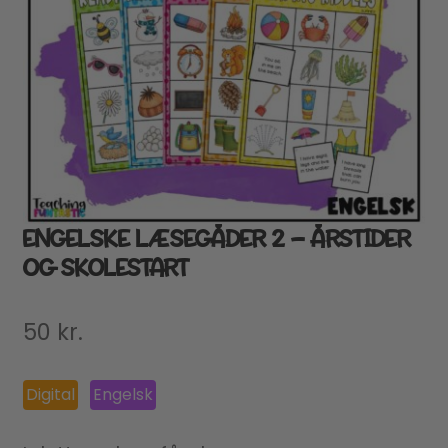
ENGELSKE LÆSEGÅDER 2 – ÅRSTIDER
OG SKOLESTART
50
kr.
Digital
Engelsk