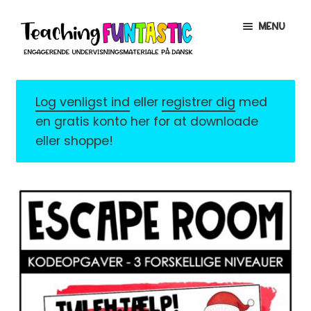
Spring
Spring
MENU
til
til
navigation
indhold
INFO
EXPAND
CHILD
Log venligst ind
eller
registrer dig
med
MENU
MIN KONTO
en gratis konto her for at downloade
eller shoppe!
GRATISMATERIALE
EXPAND
CHILD
MENU
BUTIK
LICENSER
EXPAND
CHILD
MENU
FONTE